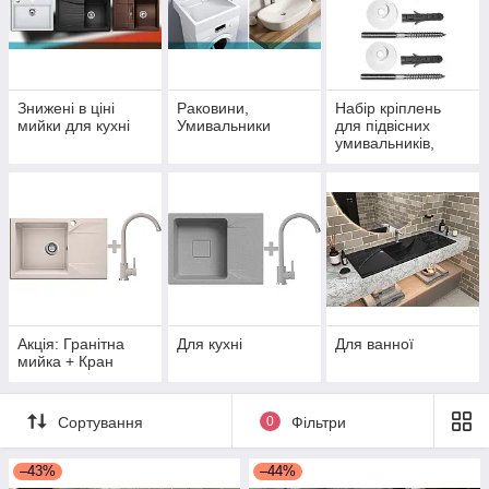
Знижені в ціні
Раковини,
Набір кріплень
мийки для кухні
Умивальники
для підвісних
умивальників,
раковин
Акція: Гранітна
Для кухні
Для ванної
мийка + Кран
Сортування
0
Фільтри
–43%
–44%