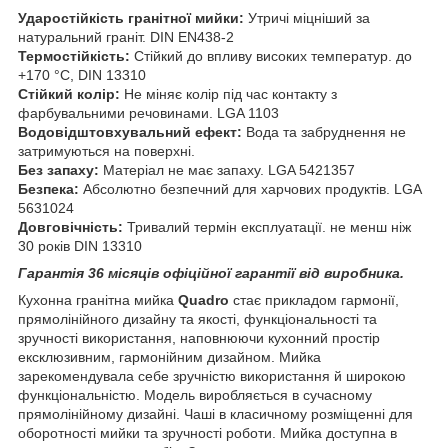
Ударостійкість гранітної мийки:
Утричі міцніший за
натуральний граніт. DIN EN438-2
Термостійкість:
Стійкий до впливу високих температур. до
+170 °C, DIN 13310
Стійкий колір:
Не міняє колір під час контакту з
фарбувальними речовинами. LGA 1103
Водовідштовхувальний ефект:
Вода та забруднення не
затримуються на поверхні.
Без запаху:
Матеріал не має запаху. LGA 5421357
Безпека:
Абсолютно безпечний для харчових продуктів. LGA
5631024
Довговічність:
Тривалий термін експлуатації. не менш ніж
30 років DIN 13310
Гарантія 36 місяців офіційної гарантії від виробника.
Кухонна гранітна мийка
Quadro
стає прикладом гармонії,
прямолінійного дизайну та якості, функціональності та
зручності використання, наповнюючи кухонний простір
ексклюзивним, гармонійним дизайном. Мийка
зарекомендувала себе зручністю використання й широкою
функціональністю. Модель виробляється в сучасному
прямолінійному дизайні. Чаші в класичному розміщенні для
оборотності мийки та зручності роботи. Мийка доступна в