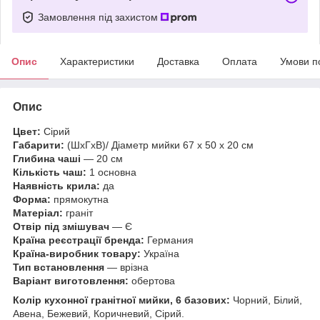
Замовлення під захистом
Опис
Характеристики
Доставка
Оплата
Умови п
Опис
Цвет:
Сірий
Габарити:
(ШхГхВ)/ Діаметр мийки 67 х 50 х 20 см
Глибина чаші
— 20 см
Кількість чаш:
1 основна
Наявність крила:
да
Форма:
прямокутна
Матеріал:
граніт
Отвір під змішувач
— Є
Країна реєстрації бренда:
Германия
Країна-виробник товару:
Україна
Тип встановлення
— врізна
Варіант виготовлення:
обертова
Колір кухонної гранітної мийки, 6 базових:
Чорний, Білий,
Авена, Бежевий, Коричневий, Сірий.