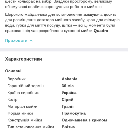
шести кольорах на вибір. Завдяки просторому, великому
об'єму чаші неабияк спрощується робота з мийкою.
Широкого майданчика для встановлення змішувача досить
для розміщення дозатора мийного засобу, кран для фільтрів
води, губки для миття посуду, щітки — всі ці моменти були
враховані під час розроблення кухонної мийки
Quadro
.
Приховати
Характеристики
Основні
Виробник
Askania
Гарантійний термін
36 міс
Країна виробник
Україна
Колір
Сірий
Матеріал мийки
Граніт
Форма мийки
Прямокутна
Конструкція мийки
Одночашева з крилом
Тип встановлення мийки
Врізна