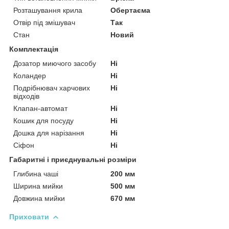
Розташування крила
Обертаєма
Отвір під змішувач
Так
Стан
Новий
Комплектація
Дозатор миючого засобу
Ні
Коландер
Ні
Подрібнювач харчових
Ні
відходів
Клапан-автомат
Ні
Кошик для посуду
Ні
Дошка для нарізання
Ні
Сіфон
Ні
Габаритні і приєднувальні розміри
Глибина чаші
200 мм
Ширина мийки
500 мм
Довжина мийки
670 мм
Приховати