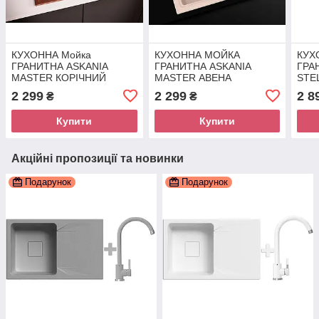
КУХОННА Мойка
КУХОННА МОЙКА
КУХ
ГРАНИТНА ASKANIA
ГРАНИТНА ASKANIA
ГРА
MASTER КОРІЧНИЙ
MASTER АВЕНА
STE
2 299
2 299
2 8
₴
₴
Купити
Купити
Акційні пропозиції та новинки
Подарунок
Подарунок