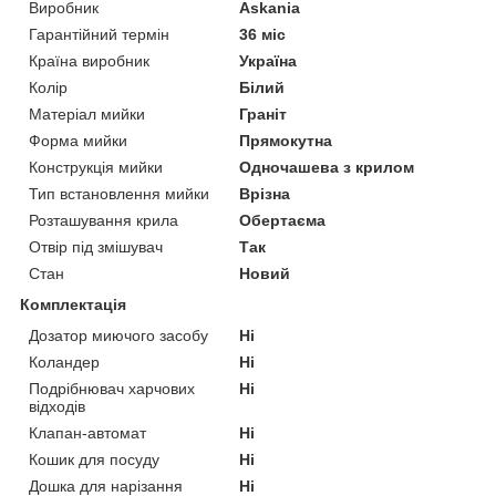
Виробник
Askania
Гарантійний термін
36 міс
Країна виробник
Україна
Колір
Білий
Матеріал мийки
Граніт
Форма мийки
Прямокутна
Конструкція мийки
Одночашева з крилом
Тип встановлення мийки
Врізна
Розташування крила
Обертаєма
Отвір під змішувач
Так
Стан
Новий
Комплектація
Дозатор миючого засобу
Ні
Коландер
Ні
Подрібнювач харчових
Ні
відходів
Клапан-автомат
Ні
Кошик для посуду
Ні
Дошка для нарізання
Ні