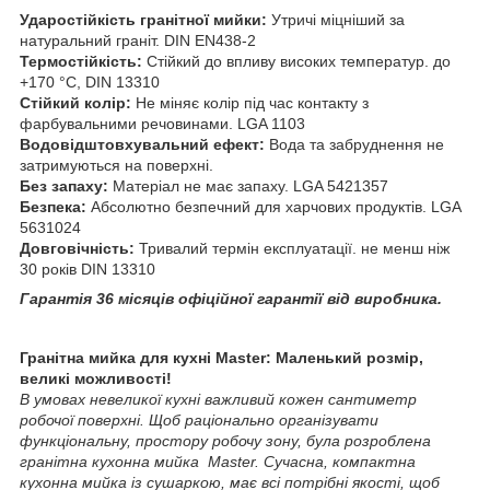
Ударостійкість гранітної мийки:
Утричі міцніший за
натуральний граніт. DIN EN438-2
Термостійкість:
Стійкий до впливу високих температур. до
+170 °C, DIN 13310
Стійкий колір:
Не міняє колір під час контакту з
фарбувальними речовинами. LGA 1103
Водовідштовхувальний ефект:
Вода та забруднення не
затримуються на поверхні.
Без запаху:
Матеріал не має запаху. LGA 5421357
Безпека:
Абсолютно безпечний для харчових продуктів. LGA
5631024
Довговічність:
Тривалий термін експлуатації. не менш ніж
30 років DIN 13310
Гарантія 36 місяців офіційної гарантії від виробника.
Гранітна мийка для кухні Master: Маленький розмір,
великі можливості!
В умовах невеликої кухні важливий кожен сантиметр
робочої поверхні. Щоб раціонально організувати
функціональну, простору робочу зону, була розроблена
гранітна кухонна мийка Master. Сучасна, компактна
кухонна мийка із сушаркою, має всі потрібні якості, щоб