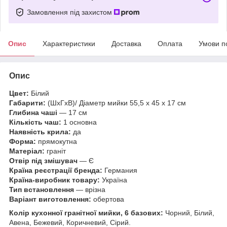
Замовлення під захистом
Опис
Характеристики
Доставка
Оплата
Умови п
Опис
Цвет:
Білий
Габарити:
(ШхГхВ)/ Діаметр мийки 55,5 х 45 х 17 см
Глибина чаші
— 17 см
Кількість чаш:
1 основна
Наявність крила:
да
Форма:
прямокутна
Матеріал:
граніт
Отвір під змішувач
— Є
Країна реєстрації бренда:
Германия
Країна-виробник товару:
Україна
Тип встановлення
— врізна
Варіант виготовлення:
обертова
Колір кухонної гранітної мийки, 6 базових:
Чорний, Білий,
Авена, Бежевий, Коричневий, Сірий.