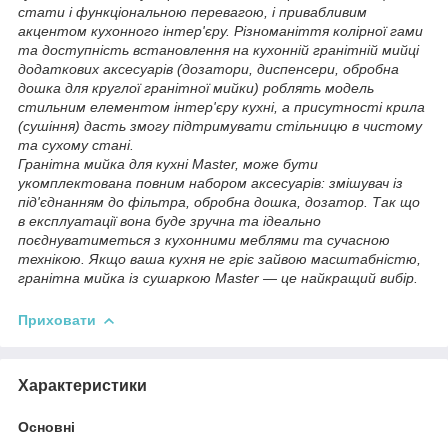
стати і функціональною перевагою, і привабливим
акцентом кухонного інтер'єру. Різноманіття колірної гами
та доступність встановлення на кухонній гранітній мийці
додаткових аксесуарів (дозатори, диспенсери, обробна
дошка для круглої гранітної мийки) роблять модель
стильним елементом інтер'єру кухні, а присутності крила
(сушіння) дасть змогу підтримувати стільницю в чистому
та сухому стані.
Гранітна мийка для кухні Master, може бути
укомплектована повним набором аксесуарів: змішувач із
під'єднанням до фільтра, обробна дошка, дозатор. Так що
в експлуатації вона буде зручна та ідеально
поєднуватиметься з кухонними меблями та сучасною
технікою. Якщо ваша кухня не гріє зайвою масштабністю,
гранітна мийка із сушаркою Master — це найкращий вибір.
Приховати
Характеристики
Основні