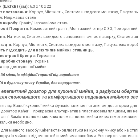
жевий
 (ШхГхВ) (см):
6.3 x 10 х 22
т постачання:
Корпус, Місткість, Система швидкого монтажу, Пакувал
л:
Неіржавка сталь
л виробу:
Граніт/Нержавіюча сталь
ості Покриття:
Композитний граніт, Монтажний отвір Ø 30, Поворотний 36
ня:
Натискне, Система швидкого заповнення ємності зверху, Система ш
тація:
Корпус, Місткість, Система швидкого монтажу, Пакувальна короб
ть підходить для всіх типів мийок і стільниць.
реєстрації бренда:
Германия
виробник товару:
Україна
тор для кухонної мийки
 36 місяців офіційної гарантії від виробника
 в будь-яку точку України, без передоплат.
 елегантний дозатор для кухонної мийки, з радіусом оберта
 для економнішого та комфортнішого подавання мийного зас
вигляд Вашої кухонної мийки функціональним і стильним дозатором для м
 дозатор Kaher — прекрасна альтернатива пластиковим пляшкам, які не ті
анні. Замість калюж і мильних плям навколо мийки ви матимете можливі
скільки необхідно.
для мийного засобу Kaher встановлюється на кухонну мийку або на стіль
поруч із мийкою від ємностей із мийними засобами. Уся верхня частина к