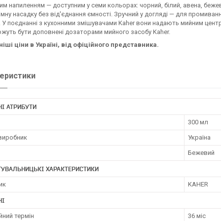
ним напиленням — доступним у семи кольорах: чорний, білий, авена, беже
імну насадку без від'єднання ємності. Зручний у догляді — для промив
 У поєднанні з кухонними змішувачами Kaher вони надають мийним центр
жуть бути доповнені дозаторами мийного засобу Kaher.
ші ціни в Україні, від офіційного представника.
еристики
І АТРИБУТИ
300 мл
 виробник
Україна
Бежевий
ТУВАЛЬНИЦЬКІ ХАРАКТЕРИСТИКИ
ик
KAHER
НІ
йний термін
36 міс