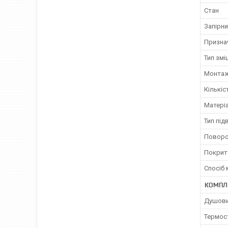
Стан
Запірни
Призна
Тип змі
Монта
Кількіс
Матеріа
Тип під
Поворо
Покрит
Спосіб
КОМПЛ
Душови
Термос