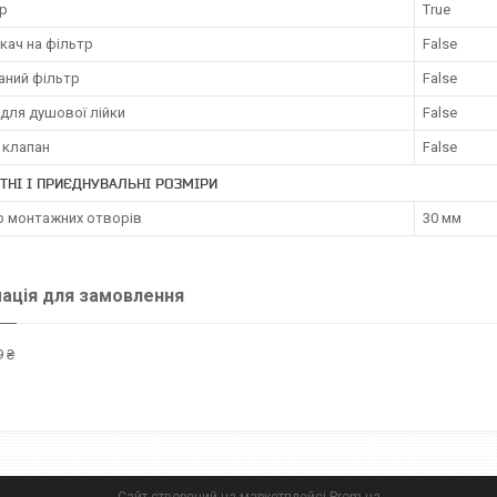
р
True
кач на фільтр
False
аний фільтр
False
для душової лійки
False
 клапан
False
ТНІ І ПРИЄДНУВАЛЬНІ РОЗМІРИ
р монтажних отворів
30 мм
ація для замовлення
 ₴