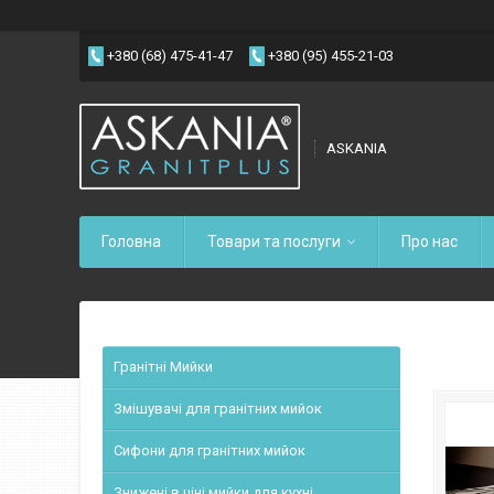
+380 (68) 475-41-47
+380 (95) 455-21-03
ASKANIA
Головна
Товари та послуги
Про нас
Гранітні Мийки
Змішувачі для гранітних мийок
Сифони для гранітних мийок
Знижені в ціні мийки для кухні