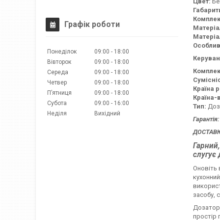
Цвет:
Бе
Габарити
Комплек
Графік роботи
Матеріа
Матеріа
Особлив
Понеділок
09:00
18:00
Керуван
Вівторок
09:00
18:00
Комплек
Середа
09:00
18:00
Сумісніс
Четвер
09:00
18:00
Країна 
Пʼятниця
09:00
18:00
Країна-
Субота
09:00
16:00
Тип:
Доза
Неділя
Вихідний
Гарантія:
ДОСТАВКА
Гарний,
слугує
Оновіть 
кухонний
використ
засобу, 
Дозатор 
простір 