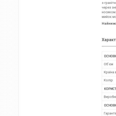
з граніт
через зн
носиком.
мийок мо
Найнижні
Характ
ОСНОВН
Об`єм
Країна
Колір
КОРИС
Виробн
ОСНОВ
Гаранті