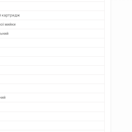
й картридж
ої мийки
ьний
ний