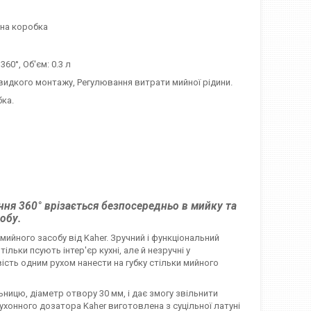
ьна коробка
0°, Об'єм: 0.3 л
видкого монтажу, Регулювання витрати мийної рідини.
ка.
ння 360° врізається безпосередньо в мийку та
обу.
ийного засобу від Kaher. Зручний і функціональний
льки псують інтер'єр кухні, але й незручні у
сть одним рухом нанести на губку стільки мийного
ницю, діаметр отвору 30 мм, і дає змогу звільнити
ухонного дозатора Kaher виготовлена з суцільної латуні