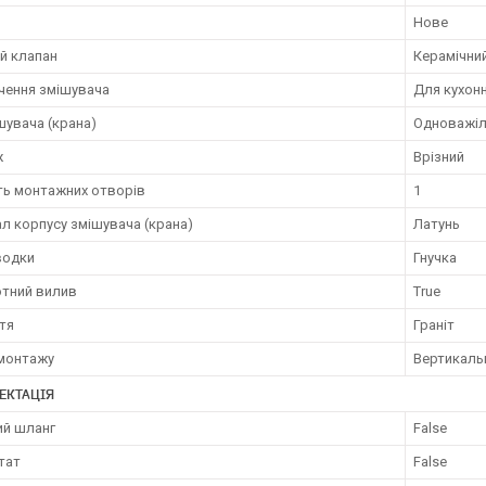
Нове
й клапан
Керамічни
чення змішувача
Для кухонн
шувача (крана)
Одноважіл
ж
Врізний
ть монтажних отворів
1
л корпусу змішувача (крана)
Латунь
водки
Гнучка
тний вилив
True
тя
Граніт
 монтажу
Вертикаль
ЕКТАЦІЯ
й шланг
False
тат
False