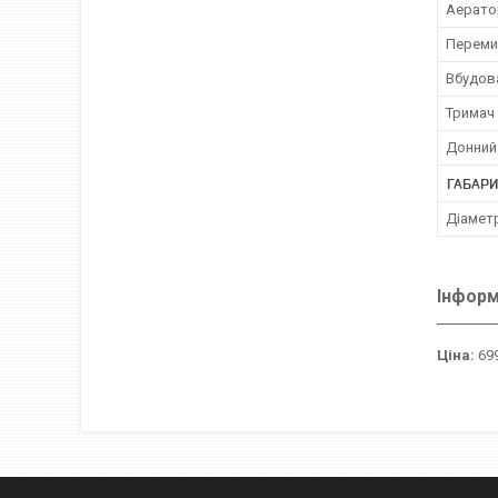
Аерато
Переми
Вбудов
Тримач 
Донний
ГАБАРИ
Діамет
Інформ
Ціна:
699