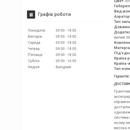
Цвет:
Бі
Габарити
Вид мон
Графік роботи
Аэратор
Тип змі
Довжина
Понеділок
09:00
18:00
Додатко
Вівторок
09:00
18:00
вилив 36
Комплек
Середа
09:00
18:00
Матеріа
Четвер
09:00
18:00
Під'єдн
Пʼятниця
09:00
18:00
Країна 
Субота
09:00
16:00
Країна-
Неділя
Вихідний
Тип изл
Гарантія:
ДОСТАВКА
Гранітни
аксесуар
керамічн
доступни
одноважі
система 
ньому ае
висока я