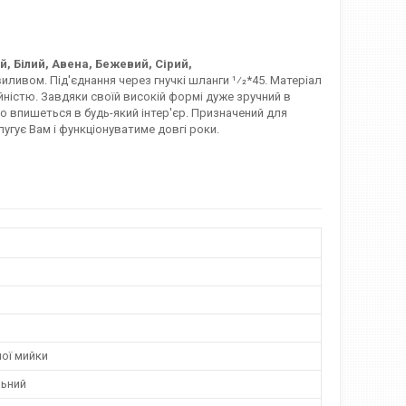
, Білий, Авена, Бежевий, Сірий,
иливом. Під'єднання через гнучкі шланги 1⁄2*45. Матеріал
ійністю. Завдяки своїй високій формі дуже зручний в
о впишеться в будь-який інтер'єр. Призначений для
лугує Вам і функціонуватиме довгі роки.
ої мийки
ьний