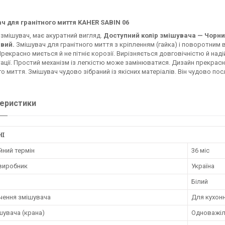
ч для гранітного миття KAHER SABIN 06
змішувач, має акуратний вигляд.
Доступний колір змішувача — Чорний
вий.
Змішувач для гранітного миття з кріпленням (гайка) і поворотним в
Прекрасно миється й не пітніє корозії. Вирізняється довговічністю й над
ації. Простий механізм із легкістю може замінюватися. Дизайн прекрасн
го миття. Змішувач чудово зібраний із якісних матеріалів. Він чудово пос
еристики
НІ
йний термін
36 міс
 виробник
Україна
Білий
чення змішувача
Для кухонн
шувача (крана)
Одноважіл