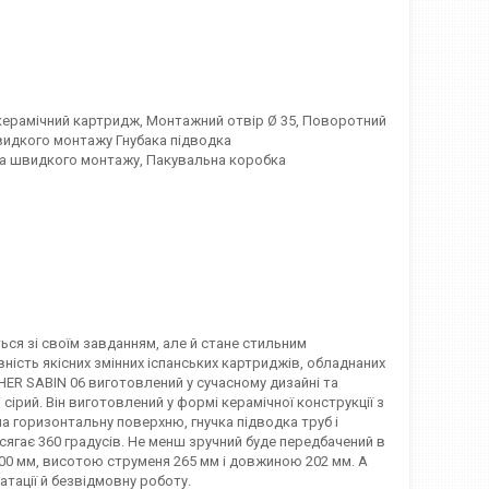
 керамічний картридж, Монтажний отвір Ø 35, Поворотний
идкого монтажу Гнубака підводка
ема швидкого монтажу, Пакувальна коробка
ься зі своїм завданням, але й стане стильним
ність якісних змінних іспанських картриджів, обладнаних
HER SABIN 06 виготовлений у сучасному дизайні та
сірий. Він виготовлений у формі керамічної конструкції з
 горизонтальну поверхню, гнучка підводка труб і
ягає 360 градусів. Не менш зручний буде передбачений в
00 мм, висотою струменя 265 мм і довжиною 202 мм. А
тації й безвідмовну роботу.