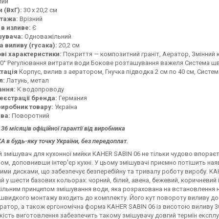
лий
 (ВхГ):
30 х 20,2 см
тажа:
Врізний
 в изливе:
Є
шувача:
Одноважільний
 виливу (гусака):
20,2 см
ві характеристики:
Покриття — композитний граніт, Аератор, Змінний
0° Регулювання витрати води Бокове розташування важеля Система шв
тація
Корпус, вилив з аератором, Гнучка підводка 2 см по 40 см, Сист
л:
Латунь, метал
ання:
К водопроводу
реєстрації бренда:
Германия
виробник товару:
Україна
ива:
Поворотний
 36 місяців офіційної гарантії від виробника
 в будь-яку точку України, без передоплат.
й змішувач для кухонної мийки KAHER SABIN 06 не тільки чудово впораєт
ом, доповнивши інтер'єр кухні. У цьому змішувачі приємно потішить наяв
ими дисками, що забезпечує безперебійну та тривалу роботу виробу. KA
й у шести базових кольорах: чорний, білий, авена, бежевий, коричневий і 
льним принципом змішування води, яка розрахована на встановлення на
швидкого монтажу входить до комплекту. Його кут повороту виливу дос
ратор, а також ергономічна форма KAHER SABIN 06 із висотою виливу 3
кість виготовлення забезпечить такому змішувачу довгий термін експлуа