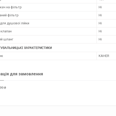
кач на фільтр
Ні
аний фільтр
Ні
для душової лійки
Ні
 клапан
Ні
й шланг
Ні
ТУВАЛЬНИЦЬКІ ХАРАКТЕРИСТИКИ
ик
KAHER
ація для замовлення
99 ₴