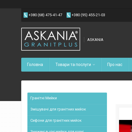
+380 (68) 475-41-47
+380 (95) 455-21-03
ASKANIA
Головна
Товари та послуги
Про нас
Гранітні Мийки
Змішувачі для гранітних мийок
Сифони для гранітних мийок
Знижені в ціні мийки для кухні