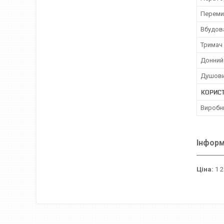
Переми
Вбудов
Тримач 
Донний
Душови
КОРИС
Виробн
Інформ
Ціна:
1 2