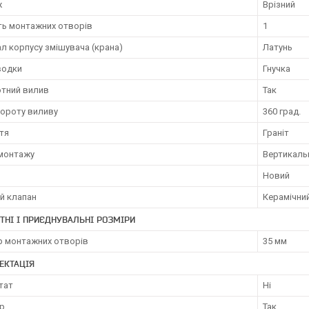
ж
Врізний
ть монтажних отворів
1
л корпусу змішувача (крана)
Латунь
водки
Гнучка
тний вилив
Так
вороту виливу
360 град.
тя
Граніт
 монтажу
Вертикаль
Новий
й клапан
Керамічни
ТНІ І ПРИЄДНУВАЛЬНІ РОЗМІРИ
р монтажних отворів
35 мм
ЕКТАЦІЯ
тат
Ні
р
Так