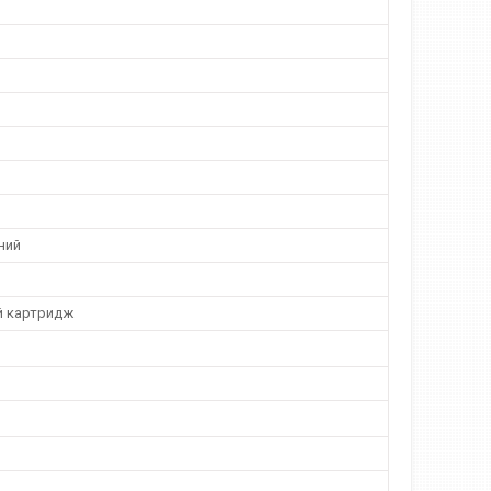
ний
й картридж