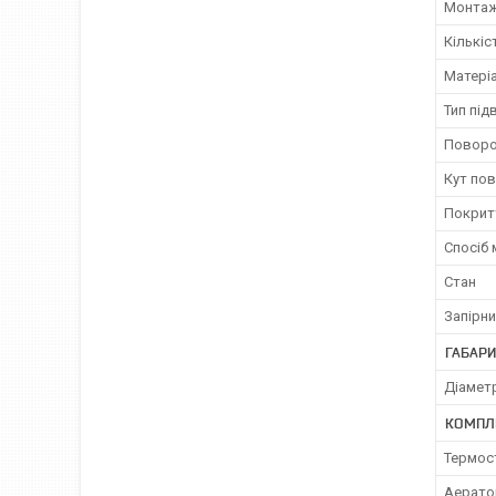
Монта
Кількіс
Матеріа
Тип під
Поворо
Кут по
Покрит
Спосіб
Стан
Запірни
ГАБАРИ
Діамет
КОМПЛ
Термос
Аерато