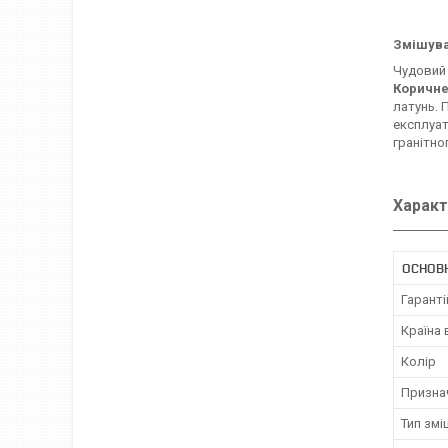
Змішува
Чудовий 
Коричне
латунь. 
експлуат
гранітно
Характ
ОСНОВ
Гаранті
Країна
Колір
Призна
Тип змі