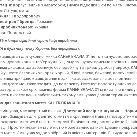
тація:
Корпус, вилив з аератором, Гнучка підводка 2 см по 40 см, Сис
л:
Латунь, метал
ання:
К водопроводу
реєстрації бренда:
Германия
виробник товару:
Україна
ива:
Поворотний
36 місяців офіційної гарантії від виробника
 в будь-яку точку України, без передоплат.
й змішувач для кухонної мийки KAHER BRAVIA 01 не тільки чудово впорає
ом, доповнивши інтер'єр кухні. У цьому змішувачі приємно потішить наяв
ими дисками, що забезпечує безперебійну та тривалу роботу виробу. KA
й у шести базових кольорах: чорний, білий, авена, бежевий, коричневий і 
льним принципом змішування води, яка розрахована на встановлення на
швидкого монтажу входить до комплекту. Його кут повороту виливу дос
ратор, а також ергономічна форма KAHER BRAVIA 01 із висотою виливу н
кість виготовлення забезпечить такому змішувачу довгий термін експлуа
ч для гранітного миття KAHER BRAVIA 01
змішувач, має акуратний вигляд.
Доступний колір змішувача — Чорний
вий.
Змішувач для гранітного миття з кріпленням (гайка) і поворотним в
Прекрасно миється й не пітніє корозії. Вирізняється довговічністю й над
ації. Простий механізм із легкістю може замінюватися. Дизайн прекрасн
го миття. Змішувач чудово зібраний із якісних матеріалів. Він чудово пос