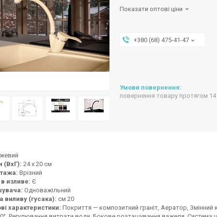
Показати оптові ціни
+380 (68) 475-41-47
повернення товару протягом 14
жевий
 (ВхГ):
24 х 20 см
тажа:
Врізний
 в изливе:
Є
шувача:
Одноважільний
 виливу (гусака):
см 20
ві характеристики:
Покриття — композитний граніт, Аератор, Змінний 
0°, Регулювання витрати води, Бокове розташування важеля, Система ш