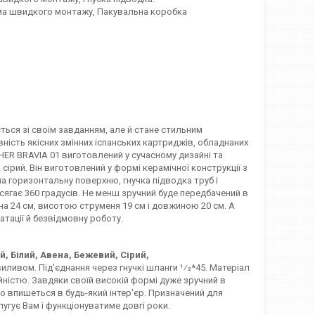
тема швидкого монтажу, Пакувальна коробка
ться зі своїм завданням, але й стане стильним
ність якісних змінних іспанських картриджів, обладнаних
HER BRAVIA 01 виготовлений у сучасному дизайні та
сірий. Він виготовлений у формі керамічної конструкції з
 горизонтальну поверхню, гнучка підводка труб і
ягає 360 градусів. Не менш зручний буде передбачений в
а 24 см, висотою струменя 19 см і довжиною 20 см. А
тації й безвідмовну роботу.
, Білий, Авена, Бежевий, Сірий,
иливом. Під'єднання через гнучкі шланги 1⁄2*45. Матеріал
ійністю. Завдяки своїй високій формі дуже зручний в
о впишеться в будь-який інтер'єр. Призначений для
лугує Вам і функціонуватиме довгі роки.