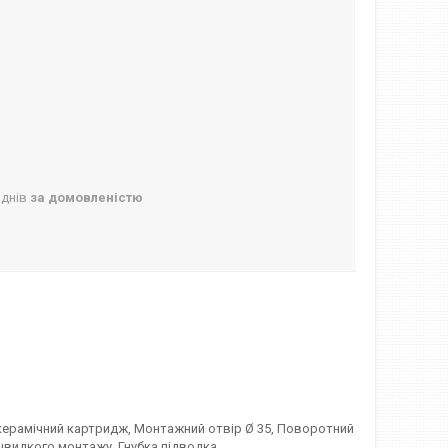
 днів
за домовленістю
керамічний картридж, Монтажний отвір Ø 35, Поворотний
видкого монтажу, Гнубка підводка.