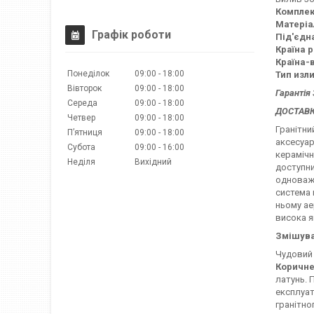
Комплек
Матеріа
Графік роботи
Під'єдн
Країна 
Країна-
Понеділок
09:00
18:00
Тип изл
Вівторок
09:00
18:00
Гарантія 
Середа
09:00
18:00
ДОСТАВКА
Четвер
09:00
18:00
Гранітни
Пʼятниця
09:00
18:00
аксесуар
Субота
09:00
16:00
керамічн
Неділя
Вихідний
доступни
одноважі
система 
ньому ае
висока я
Змішува
Чудовий 
Коричне
латунь. 
експлуат
гранітно