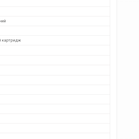
ний
й картридж