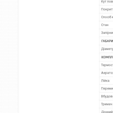
Кут по
Покрит
Спосіб
Стан
Запірни
ГАБАРИ
Діамет
КОМПЛ
Термос
Аерато
Лійка
Переми
Вбудов
Тримач 
Донний