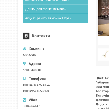
Дошки для гранітних мийок
Акция: Гранитная мойка + Кран
Контакти
ASKANIA
Київ, Україна
Цвет:
Бе
Габарити
+380 (68) 475-41-47
Вид мон
Аэратор
+380 (95) 455-21-03
Тип змі
Довжина
Додатко
0684754147
вилив 36