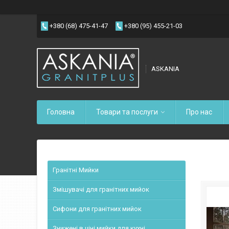
+380 (68) 475-41-47
+380 (95) 455-21-03
ASKANIA
Головна
Товари та послуги
Про нас
Гранітні Мийки
Змішувачі для гранітних мийок
Сифони для гранітних мийок
Знижені в ціні мийки для кухні