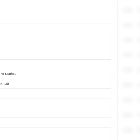
ої мийки
ьний