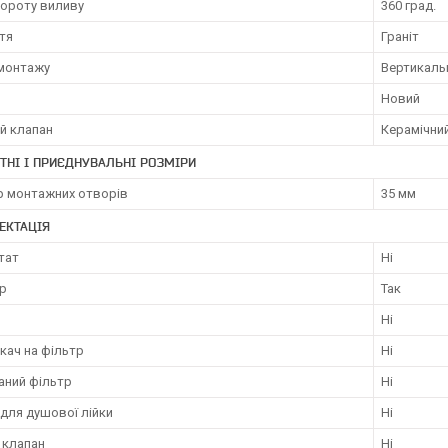
вороту виливу
360 град.
тя
Граніт
 монтажу
Вертикаль
Новий
й клапан
Керамічни
ТНІ І ПРИЄДНУВАЛЬНІ РОЗМІРИ
р монтажних отворів
35 мм
ЕКТАЦІЯ
тат
Ні
р
Так
Ні
кач на фільтр
Ні
аний фільтр
Ні
для душової лійки
Ні
 клапан
Ні