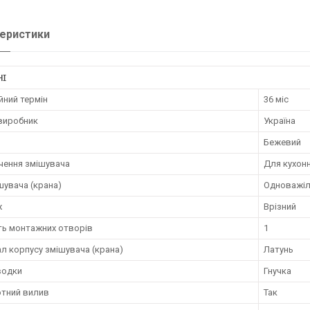
еристики
НІ
йний термін
36 міс
 виробник
Україна
Бежевий
чення змішувача
Для кухонн
шувача (крана)
Одноважіл
ж
Врізний
ть монтажних отворів
1
л корпусу змішувача (крана)
Латунь
водки
Гнучка
тний вилив
Так