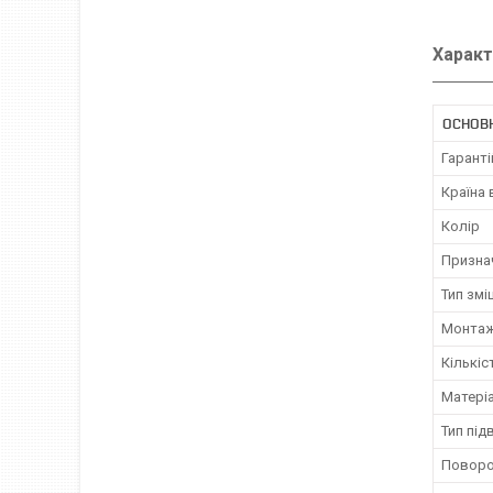
Характ
ОСНОВ
Гаранті
Країна
Колір
Призна
Тип змі
Монта
Кількіс
Матеріа
Тип під
Поворо