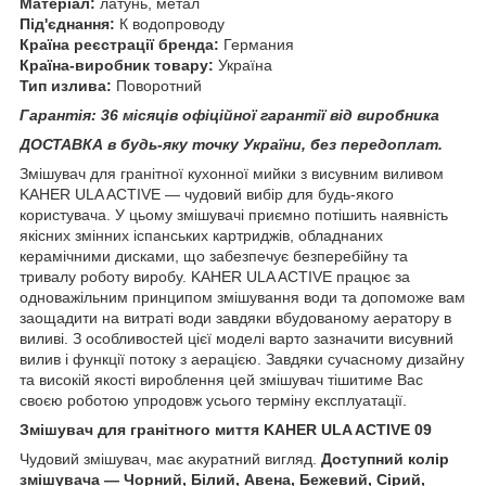
Матеріал:
латунь, метал
Під'єднання:
К водопроводу
Країна реєстрації бренда:
Германия
Країна-виробник товару:
Україна
Тип излива:
Поворотний
Гарантія: 36 місяців офіційної гарантії від виробника
ДОСТАВКА в будь-яку точку України, без передоплат.
Змішувач для гранітної кухонної мийки з висувним виливом
KAHER ULA ACTIVE — чудовий вибір для будь-якого
користувача. У цьому змішувачі приємно потішить наявність
якісних змінних іспанських картриджів, обладнаних
керамічними дисками, що забезпечує безперебійну та
тривалу роботу виробу. KAHER ULA ACTIVE працює за
одноважільним принципом змішування води та допоможе вам
заощадити на витраті води завдяки вбудованому аератору в
виливі. З особливостей цієї моделі варто зазначити висувний
вилив і функції потоку з аерацією. Завдяки сучасному дизайну
та високій якості вироблення цей змішувач тішитиме Вас
своєю роботою упродовж усього терміну експлуатації.
Змішувач для гранітного миття KAHER ULA ACTIVE 09
Чудовий змішувач, має акуратний вигляд.
Доступний колір
змішувача — Чорний, Білий, Авена, Бежевий, Сірий,