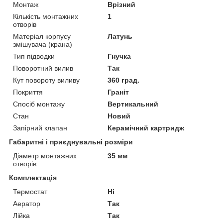
Монтаж
Врізний
Кількість монтажних
1
отворів
Матеріал корпусу
Латунь
змішувача (крана)
Тип підводки
Гнучка
Поворотний вилив
Так
Кут повороту виливу
360 град.
Покриття
Граніт
Спосіб монтажу
Вертикальний
Стан
Новий
Запірний клапан
Керамічний картридж
Габаритні і приєднувальні розміри
Діаметр монтажних
35 мм
отворів
Комплектація
Термостат
Ні
Аератор
Так
Лійка
Так