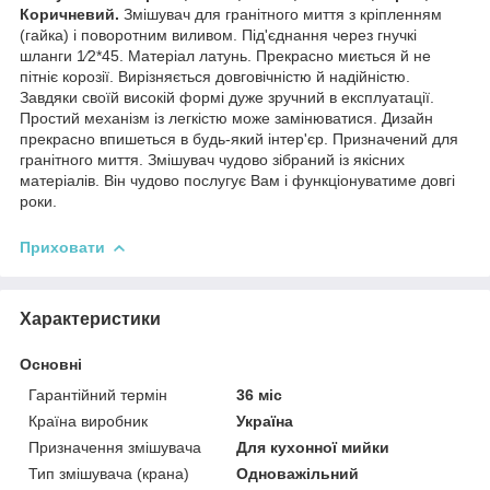
Коричневий.
Змішувач для гранітного миття з кріпленням
(гайка) і поворотним виливом. Під'єднання через гнучкі
шланги 1⁄2*45. Матеріал латунь. Прекрасно миється й не
пітніє корозії. Вирізняється довговічністю й надійністю.
Завдяки своїй високій формі дуже зручний в експлуатації.
Простий механізм із легкістю може замінюватися. Дизайн
прекрасно впишеться в будь-який інтер'єр. Призначений для
гранітного миття. Змішувач чудово зібраний із якісних
матеріалів. Він чудово послугує Вам і функціонуватиме довгі
роки.
Приховати
Характеристики
Основні
Гарантійний термін
36 міс
Країна виробник
Україна
Призначення змішувача
Для кухонної мийки
Тип змішувача (крана)
Одноважільний