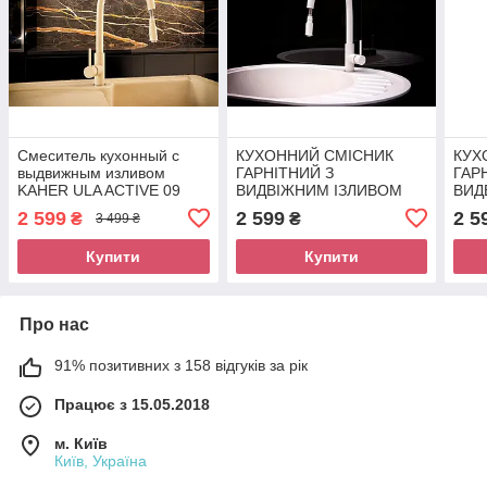
Смеситель кухонный с
КУХОННИЙ СМІСНИК
КУХ
выдвижным изливом
ГАРНІТНИЙ З
ГАР
KAHER ULA ACTIVE 09
ВИДВІЖНИМ ІЗЛИВОМ
ВИД
бежевый
KAHER ULA ACTIVE 09
KAH
2 599
2 599
2 5
₴
₴
3 499 ₴
БІЛИЙ
БІЖ
Купити
Купити
Про нас
91% позитивних з 158 відгуків за рік
Працює з 15.05.2018
м. Київ
Київ, Україна