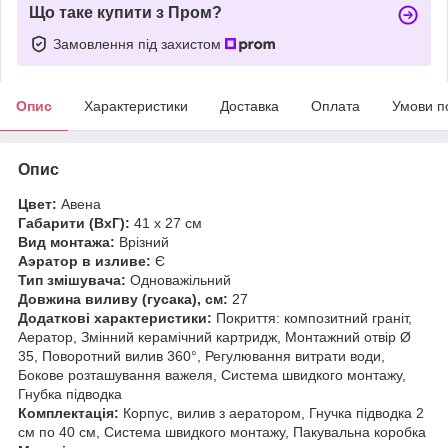
Що таке купити з Пром?
Замовлення під захистом
Опис
Характеристики
Доставка
Оплата
Умови п
Опис
Цвет:
Авена
Габарити (ВхГ):
41 х 27 см
Вид монтажа:
Врізний
Аэратор в изливе:
Є
Тип змішувача:
Одноважільний
Довжина виливу (гусака), см:
27
Додаткові характеристики:
Покриття: композитний граніт,
Аератор, Змінний керамічний картридж, Монтажний отвір Ø
35, Поворотний вилив 360°, Регулювання витрати води,
Бокове розташування важеля, Система швидкого монтажу,
Гнубка підводка
Комплектація:
Корпус, вилив з аератором, Гнучка підводка 2
см по 40 см, Система швидкого монтажу, Пакувальна коробка