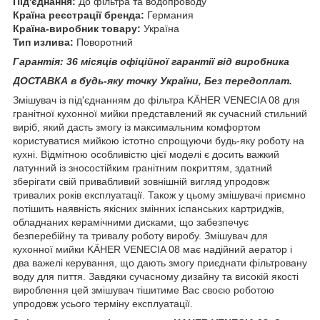
Під'єднання:
До фільтра та водопроводу
Країна реєстрації бренда:
Германия
Країна-виробник товару:
Україна
Тип излива:
Поворотний
Гарантія: 36 місяців офіційної гарантії від виробника
ДОСТАВКА в будь-яку точку України, Без передоплат.
Змішувач із під'єднанням до фільтра KÄHER VENECIA 08 для
гранітної кухонної мийки представлений як сучасний стильний
виріб, який дасть змогу із максимальним комфортом
користуватися мийкою істотно спрощуючи будь-яку роботу на
кухні. Відмітною особливістю цієї моделі є досить важкий
латунний із зносостійким гранітним покриттям, здатний
зберігати свій привабливий зовнішній вигляд упродовж
тривалих років експлуатації. Також у цьому змішувачі приємно
потішить наявність якісних змінних іспанських картриджів,
обладнаних керамічними дисками, що забезпечує
безперебійну та тривалу роботу виробу. Змішувач для
кухонної мийки KÄHER VENECIA 08 має надійний аератор і
два важелі керування, що дають змогу приєднати фільтровану
воду для пиття. Завдяки сучасному дизайну та високій якості
вироблення цей змішувач тішитиме Вас своєю роботою
упродовж усього терміну експлуатації.