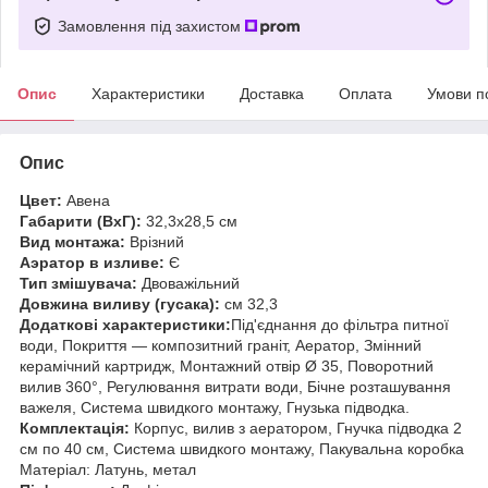
Замовлення під захистом
Опис
Характеристики
Доставка
Оплата
Умови п
Опис
Цвет:
Авена
Габарити (ВхГ):
32,3х28,5 см
Вид монтажа:
Врізний
Аэратор в изливе:
Є
Тип змішувача:
Двоважільний
Довжина виливу (гусака):
см 32,3
Додаткові характеристики:
Під'єднання до фільтра питної
води, Покриття — композитний граніт, Аератор, Змінний
керамічний картридж, Монтажний отвір Ø 35, Поворотний
вилив 360°, Регулювання витрати води, Бічне розташування
важеля, Система швидкого монтажу, Гнузька підводка.
Комплектація:
Корпус, вилив з аератором, Гнучка підводка 2
см по 40 см, Система швидкого монтажу, Пакувальна коробка
Матеріал: Латунь, метал