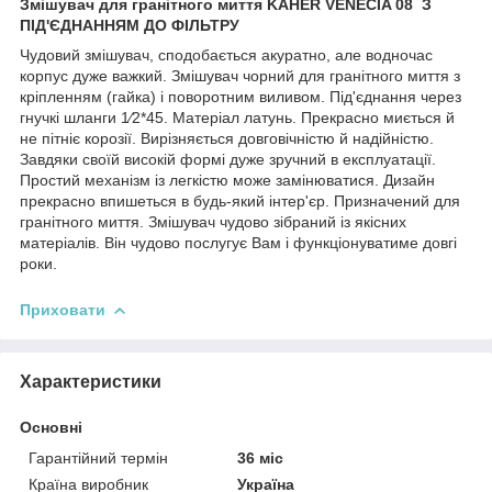
Змішувач для гранітного миття KAHER VENECIA 08
З
ПІД'ЄДНАННЯМ ДО ФІЛЬТРУ
Чудовий змішувач, сподобається акуратно, але водночас
корпус дуже важкий. Змішувач чорний для гранітного миття з
кріпленням (гайка) і поворотним виливом. Під'єднання через
гнучкі шланги 1⁄2*45. Матеріал латунь. Прекрасно миється й
не пітніє корозії. Вирізняється довговічністю й надійністю.
Завдяки своїй високій формі дуже зручний в експлуатації.
Простий механізм із легкістю може замінюватися. Дизайн
прекрасно впишеться в будь-який інтер'єр. Призначений для
гранітного миття. Змішувач чудово зібраний із якісних
матеріалів. Він чудово послугує Вам і функціонуватиме довгі
роки.
Приховати
Характеристики
Основні
Гарантійний термін
36 міс
Країна виробник
Україна