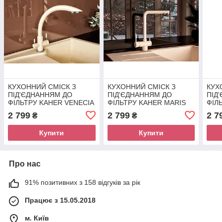
КУХОННИЙ СМІСК З
КУХОННИЙ СМІСК З
КУХ
ПІД'ЄДНАННЯМ ДО
ПІД'ЄДНАННЯМ ДО
ПІД
ФІЛЬТРУ KAHER VENECIA
ФІЛЬТРУ KAHER MARIS
ФІЛ
08 БІЖОВИЙ
07 БІЖОВИЙ
08 
2 799
2 799
2 7
₴
₴
Купити
Купити
Про нас
91% позитивних з 158 відгуків за рік
Працює з 15.05.2018
м. Київ