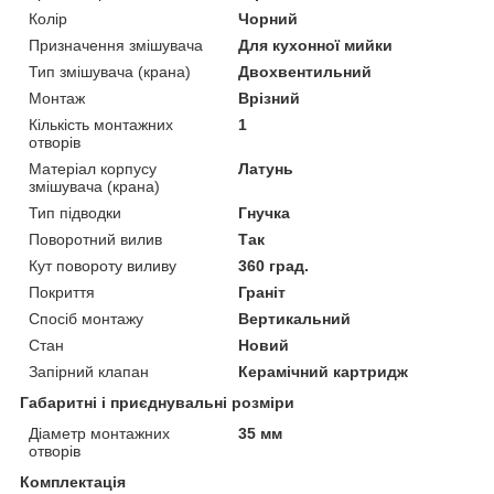
Колір
Чорний
Призначення змішувача
Для кухонної мийки
Тип змішувача (крана)
Двохвентильний
Монтаж
Врізний
Кількість монтажних
1
отворів
Матеріал корпусу
Латунь
змішувача (крана)
Тип підводки
Гнучка
Поворотний вилив
Так
Кут повороту виливу
360 град.
Покриття
Граніт
Спосіб монтажу
Вертикальний
Стан
Новий
Запірний клапан
Керамічний картридж
Габаритні і приєднувальні розміри
Діаметр монтажних
35 мм
отворів
Комплектація