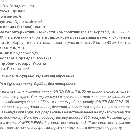
ена
 (ВхГ):
34,5 х 20 см
тажа:
Врізний
 в изливе:
Є
шувача:
Одноважільний
 виливу (гусака), см:
20
ві характеристики:
Покриття: композитний граніт, Аератор, Змінний к
0°, Регулювання витрати води, Бокове розташування важеля, Система 
тація:
Корпус, вилив з аератором, Гнучка підводка 2 см по 40 см, Сис
л:
латунь, метал
ання:
К водопроводу
реєстрації бренда:
Германия
виробник товару:
Україна
ива:
Поворотний
 36 місяців офіційної гарантії від виробника
 в будь-яку точку України, без передоплат.
й змішувач для кухонної мийки KAHER IMPERIAL 05 не тільки чудово впораєт
ши інтер'єр кухні. У цьому змішувачі приємно потішить наявність якісних 
 що забезпечує безперебійну та тривалу роботу виробу. KAHER IMPERIAL 05
ольорах: чорний, білий, авена, бежевий, коричневий і сірий. Він виготовлен
м змішування води, яка розрахована на встановлення на горизонтальну по
до комплекту. Його кут повороту виливу досягає 360 градусів. Не менш зру
чна форма KAHER IMPERIAL із висотою виливу на 345 мм, висотою струменя
ить такому змішувачу довгий термін експлуатації й безвідмовну роботу.