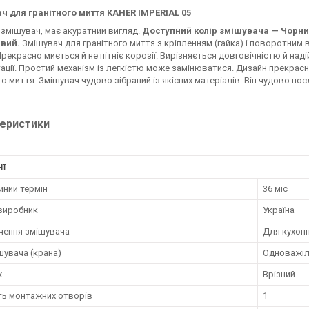
ч для гранітного миття KAHER IMPERIAL 05
змішувач, має акуратний вигляд.
Доступний колір змішувача — Чорний
вий.
Змішувач для гранітного миття з кріпленням (гайка) і поворотним в
Прекрасно миється й не пітніє корозії. Вирізняється довговічністю й над
ації. Простий механізм із легкістю може замінюватися. Дизайн прекрасн
го миття. Змішувач чудово зібраний із якісних матеріалів. Він чудово пос
еристики
НІ
йний термін
36 міс
 виробник
Україна
чення змішувача
Для кухонн
шувача (крана)
Одноважіл
ж
Врізний
ть монтажних отворів
1