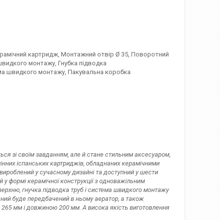
ерамічний картридж, Монтажний отвір Ø 35, Поворотний
швидкого монтажу, Гнубка підводка
тема швидкого монтажу, Пакувальна коробка
ься зі своїм завданням, але й стане стильним аксесуаром,
змінних іспанських картриджів, обладнаних керамічними
 вироблений у сучасному дизайні та доступний у шести
ий у формі керамічної конструкції з одноважільним
верхню, гнучка підводка труб і система швидкого монтажу
чний буде передбачений в ньому аератор, а також
 265 мм і довжиною 200 мм. А висока якість виготовлення