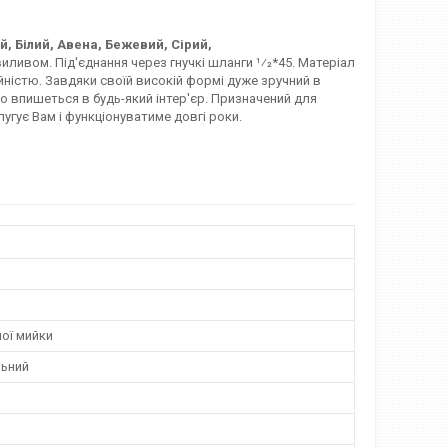
, Білий, Авена, Бежевий, Сірий,
иливом. Під'єднання через гнучкі шланги 1⁄2*45. Матеріал
ійністю. Завдяки своїй високій формі дуже зручний в
о впишеться в будь-який інтер'єр. Призначений для
лугує Вам і функціонуватиме довгі роки.
ої мийки
ьний