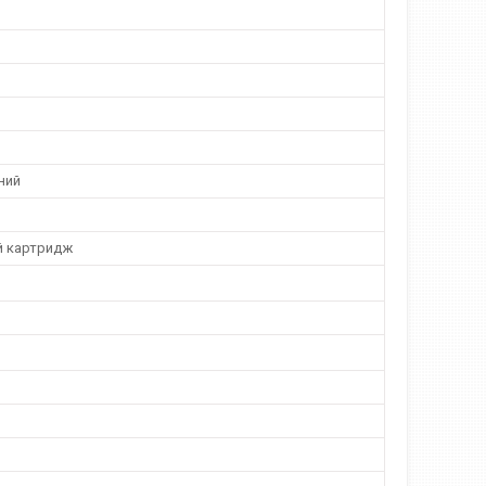
ний
й картридж