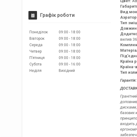
Цвет:
Ав
Габарити
Вид мон
Графік роботи
Аэратор
Тип змі
Довжина
Понеділок
09:00
18:00
Додатко
Вівторок
09:00
18:00
вилив 36
Комплек
Середа
09:00
18:00
Матеріа
Четвер
09:00
18:00
Під'єдн
Пʼятниця
09:00
18:00
Країна 
Субота
09:00
16:00
Країна-
Неділя
Вихідний
Тип изл
Гарантія:
ДОСТАВКА
Гранітни
доповнив
дисками,
базових к
принципо
входить 
ергономі
забезпеч