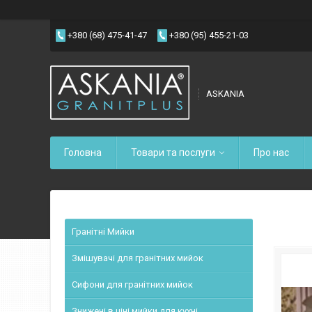
+380 (68) 475-41-47
+380 (95) 455-21-03
ASKANIA
Головна
Товари та послуги
Про нас
Гранітні Мийки
Змішувачі для гранітних мийок
Сифони для гранітних мийок
Знижені в ціні мийки для кухні