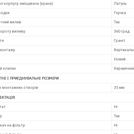
л корпусу змішувача (крана)
Латунь
водки
Гнучка
тний вилив
Так
вороту виливу
360 град.
тя
Граніт
 монтажу
Вертикаль
Новий
й клапан
Керамічни
ТНІ І ПРИЄДНУВАЛЬНІ РОЗМІРИ
р монтажних отворів
35 мм
ЕКТАЦІЯ
тат
Ні
р
Так
кач на фільтр
Ні