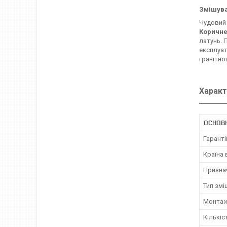
Змішува
Чудовий 
Коричне
латунь. 
експлуат
гранітно
Характ
ОСНОВ
Гаранті
Країна
Призна
Тип змі
Монта
Кількіс