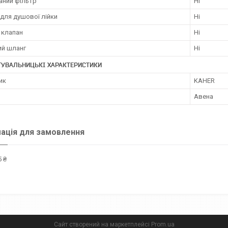
аний фільтр
Ні
для душової лійки
Ні
 клапан
Ні
й шланг
Ні
ТУВАЛЬНИЦЬКІ ХАРАКТЕРИСТИКИ
ик
KAHER
Авена
ація для замовлення
 ₴
Сайт створений на маркетплейсі
Prom.ua