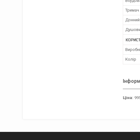
Вбудов
Тримач 
Донний
Душови
КОРИС
Виробн
Колір
Інформ
Ціна:
995