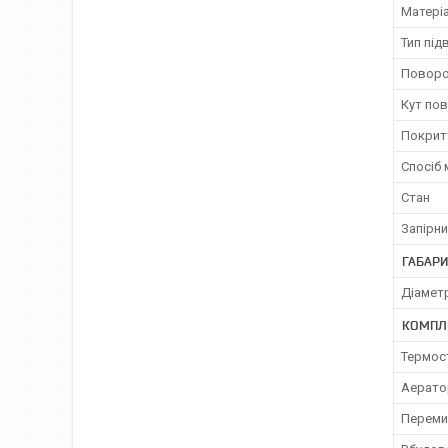
Матеріа
Тип під
Поворо
Кут по
Покрит
Спосіб
Стан
Запірни
ГАБАРИ
Діамет
КОМПЛ
Термос
Аерато
Переми