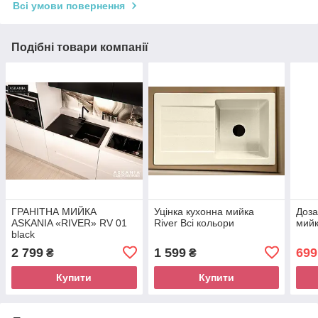
Всі умови повернення
Подібні товари компанії
ГРАНІТНА МИЙКА
Уцінка кухонна мийка
Доза
ASKANIA «RIVER» RV 01
River Всі кольори
мийк
black
2 799
1 599
699
₴
₴
Купити
Купити