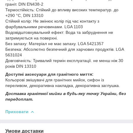
граніт. DIN EN438-2
Термостійкість: Стійкий до впливу високих температур. до
+290 °C, DIN 13310
Стійкий колір: Не змінює колір під час контакту з
фарбувальними речовинами. LGA 1103
Водовідштовхувальний ефект: Вода та забруднення не
затримуються на поверхні.
Без запаху: Матеріал не має запаху. LGA 5421357
Безпека: Абсолютно безпечний для харчових продуктів. LGA
5631024
Довговічність: Тривалий термін експлуатації. не менш ніж 30
років DIN 13310
Доступні аксесуари для гранітного миття:
Кольорові змішувачі для гранітних мийок, сифон із
переливом, декоративна накладка, декоративна заглушка.
Доставка гранітної мийки в будь-яку точку України, без
передоплат.
Приховати
Умови доставки