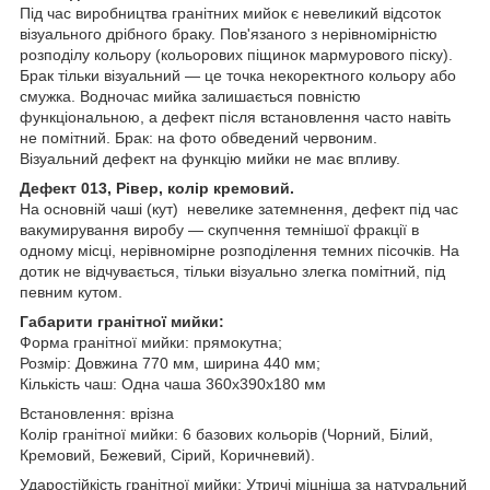
Під час виробництва гранітних мийок є невеликий відсоток
візуального дрібного браку. Пов'язаного з нерівномірністю
розподілу кольору (кольорових піщинок мармурового піску).
Брак тільки візуальний — це точка некоректного кольору або
смужка. Водночас мийка залишається повністю
функціональною, а дефект після встановлення часто навіть
не помітний. Брак: на фото обведений червоним.
Візуальний дефект на функцію мийки не має впливу.
Дефект 013, Рівер, колір кремовий.
На основній чаші (кут) невелике затемнення, дефект під час
вакумирування виробу — скупчення темнішої фракції в
одному місці, нерівномірне розподілення темних пісочків. На
дотик не відчувається, тільки візуально злегка помітний, під
певним кутом.
Габарити гранітної мийки:
Форма гранітної мийки: прямокутна;
Розмір: Довжина 770 мм, ширина 440 мм;
Кількість чаш: Одна чаша 360x390x180 мм
Встановлення: врізна
Колір гранітної мийки: 6 базових кольорів (Чорний, Білий,
Кремовий, Бежевий, Сірий, Коричневий).
Ударостійкість гранітної мийки: Утричі міцніша за натуральний