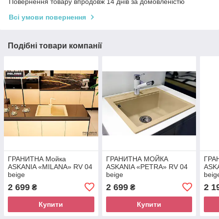
Повернення товару впродовж 14 днів за домовленістю
Всі умови повернення
Подібні товари компанії
ГРАНИТНА Мойка
ГРАНИТНА МОЙКА
ГРА
ASKANIA «MILANA» RV 04
ASKANIA «PETRA» RV 04
ASK
beige
beige
beig
2 699
2 699
2 1
₴
₴
Купити
Купити