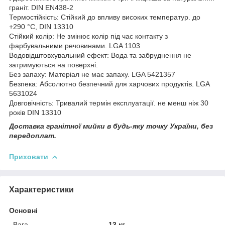
граніт. DIN EN438-2
Термостійкість: Стійкий до впливу високих температур. до
+290 °C, DIN 13310
Стійкий колір: Не змінює колір під час контакту з
фарбувальними речовинами. LGA 1103
Водовідштовхувальний ефект: Вода та забруднення не
затримуються на поверхні.
Без запаху: Матеріал не має запаху. LGA 5421357
Безпека: Абсолютно безпечний для харчових продуктів. LGA
5631024
Довговічність: Тривалий термін експлуатації. не менш ніж 30
років DIN 13310
Доставка гранітної мийки в будь-яку точку України, без
передоплат.
Приховати
Характеристики
Основні
Вага
13 кг