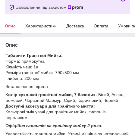
Замовлення під захистом
Опис
Характеристики
Доставка
Оплата
Умови п
Опис
Габарити Гранітної Мийки:
Форма: прямокутна
Кількість чаш: 1a
Розміри гранітної мийки: 790х500 мм
Глибина: 200 мм
Встановлення: врізна
Колір кухонної гранітної мийки, 7 базових:
Білий, Авена,
Бежевий, Червоний Мармур, Сірий, Коричневий, Чорний
Доступні аксесуари для гранітного миття:
Кольорові змішувачі для гранітних мийок, сифон із
переливом.
Офіційна гарантія на гранітну мийку 2 роки.
Ударостійкість гранітної мийки: Утричі міцніша за натуральний