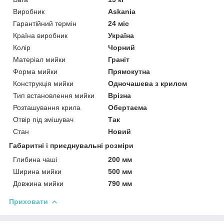
Виробник
Askania
Гарантійний термін
24 міс
Країна виробник
Україна
Колір
Чорний
Матеріал мийки
Граніт
Форма мийки
Прямокутна
Конструкція мийки
Одночашева з крилом
Тип встановлення мийки
Врізна
Розташування крила
Обертаєма
Отвір під змішувач
Так
Стан
Новий
Габаритні і приєднувальні розміри
Глибина чаші
200 мм
Ширина мийки
500 мм
Довжина мийки
790 мм
Приховати