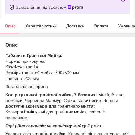
Замовлення під захистом
Опис
Характеристики
Доставка
Оплата
Умови п
Опис
Габарити Гранітної Мийки:
Форма: прямокутна
Кількість чаш: 1a
Розміри гранітної мийки: 790х500 мм
Глибина: 200 мм
Встановлення: врізна
Колір кухонної гранітної мийки, 7 базових:
Білий, Авена,
Бежевий, Червоний Мармур, Сірий, Коричневий, Чорний
Доступні аксесуари для гранітного миття:
Кольорові змішувачі для гранітних мийок, сифон із
переливом.
Офіційна гарантія на гранітну мийку 2 роки.
Ударостійкість гранітної мийки: Утричі міцніша за натуральний