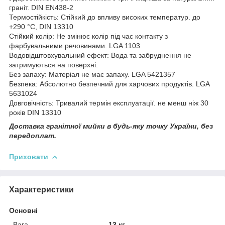
граніт. DIN EN438-2
Термостійкість: Стійкий до впливу високих температур. до
+290 °C, DIN 13310
Стійкий колір: Не змінює колір під час контакту з
фарбувальними речовинами. LGA 1103
Водовідштовхувальний ефект: Вода та забруднення не
затримуються на поверхні.
Без запаху: Матеріал не має запаху. LGA 5421357
Безпека: Абсолютно безпечний для харчових продуктів. LGA
5631024
Довговічність: Тривалий термін експлуатації. не менш ніж 30
років DIN 13310
Доставка гранітної мийки в будь-яку точку України, без
передоплат.
Приховати
Характеристики
Основні
Вага
13 кг