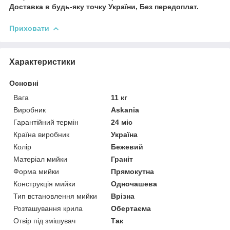
Доставка в будь-яку точку України, Без передоплат.
Приховати
Характеристики
Основні
Вага
11 кг
Виробник
Askania
Гарантійний термін
24 міс
Країна виробник
Україна
Колір
Бежевий
Матеріал мийки
Граніт
Форма мийки
Прямокутна
Конструкція мийки
Одночашева
Тип встановлення мийки
Врізна
Розташування крила
Обертаєма
Отвір під змішувач
Так