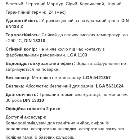
Бежевий, Червоний Мармур, Сірий, Коричневий, Чорний
Гарантійний термін: 24 (мес)
Ударостійкість:
Утричі міцніший за натуральний граніт.
DIN
EN438-2
Термостійкість:
Стійкий до впливу високих температур. до
+290 °C,
DIN 13310
Стійкий колір:
Не міняє колір під час контакту з
фарбувальними речовинами.
LGA 1103
Водовідштовхувальний ефект:
Вода та забруднення не
затримуються на поверхні.
Без запаху:
Матеріал не має запаху.
LGA 5421357
Безпека:
Абсолютно безпечний для харчів.
LGA 5631024
Довговічність:
Тривалий термін експлуатації. не менш ніж
30 років
DIN 13310
Офіційна гарантія 2 роки.
Доступні аксесуари:
Кольорові змішувачі для гранітних мийок, сифон із
переливом, декоративна накладка, декоративна заглушка.
Колірна гама: 6 базових кольорів.