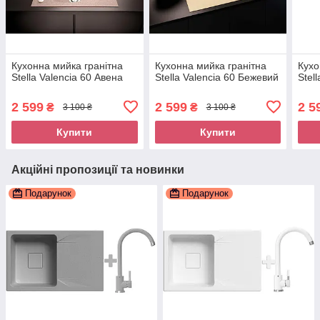
Кухонна мийка гранітна
Кухонна мийка гранітна
Кухо
Stella Valencia 60 Авена
Stella Valencia 60 Бежевий
Stel
2 599
2 599
2 5
₴
₴
3 100 ₴
3 100 ₴
Купити
Купити
Акційні пропозиції та новинки
Подарунок
Подарунок