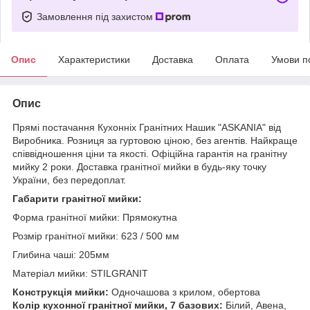
Замовлення під захистом
Опис
Характеристики
Доставка
Оплата
Умови п
Опис
Прямі постачання Кухонніх Гранітних Нашик "ASKANIA" від
Виробника. Розниця за гуртовою ціною, без агентів. Найкраще
співвідношення ціни та якості. Офіційна гарантія на гранітну
мийку 2 роки. Доставка гранітної мийки в будь-яку точку
України, без передоплат.
Габарити гранітної мийки:
Форма гранітної мийки: Прямокутна
Розмір гранітної мийки: 623 / 500 мм
Глибина чаші: 205мм
Матеріал мийки: STILGRANIT
Конструкція мийки:
Одночашова з крилом, обертова
Колір кухонної гранітної мийки, 7 базових:
Білий, Авена,