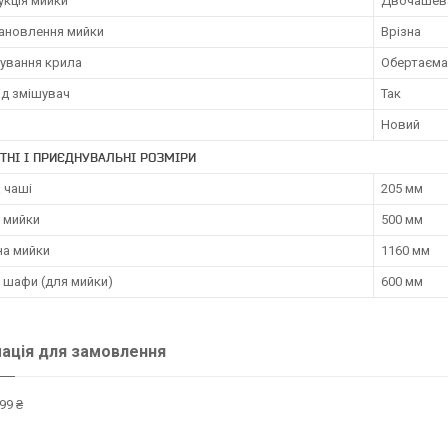
укція мийки
Двочашева
тановлення мийки
Врізна
ування крила
Обертаєма
ід змішувач
Так
Новий
ТНІ І ПРИЄДНУВАЛЬНІ РОЗМІРИ
 чаші
205 мм
 мийки
500 мм
а мийки
1160 мм
 шафи (для мийки)
600 мм
ація для замовлення
99 ₴