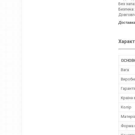
Без запа
Безпека:
Довговіч
Доставка
Характ
ОСНОВ
Вага
Виробн
Гаранті
Країна
Колір
Матері
Форма 