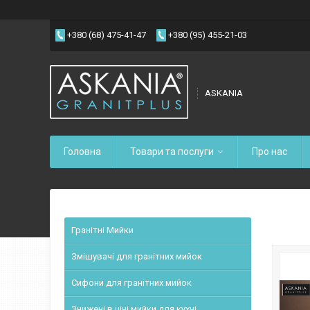
+380 (68) 475-41-47
+380 (95) 455-21-03
ASKANIA
Головна
Товари та послуги
Про нас
Гранітні Мийки
Змішувачі для гранітних мийок
Сифони для гранітних мийок
Знижені в ціні мийки для кухні