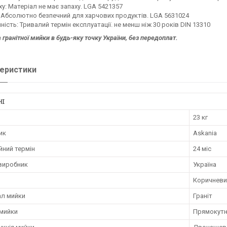
ху: Матеріал не має запаху. LGA 5421357
 Абсолютно безпечний для харчових продуктів. LGA 5631024
ність: Тривалий термін експлуатації. не менш ніж 30 років DIN 13310
 гранітної мийки в будь-яку точку України, без передоплат.
еристики
НІ
23 кг
ик
Askania
йний термін
24 міс
 виробник
Україна
Коричневи
ал мийки
Граніт
мийки
Прямокут