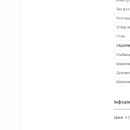
Констр
Тип вс
Розташ
Отвір п
Стан
ГАБАРИ
Глибина
Ширина
Довжин
Ширина
Інформ
Ціна:
4 2