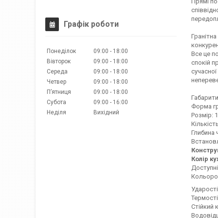
Прямі по
співвідн
передоп
Графік роботи
Гранітна
конкурен
Понеділок
09:00
18:00
Все це п
Вівторок
09:00
18:00
спокій п
сучасної
Середа
09:00
18:00
непереве
Четвер
09:00
18:00
Пʼятниця
09:00
18:00
Габарити
Субота
09:00
16:00
Форма гр
Неділя
Вихідний
Розмір: 
Кількіст
Глибина 
Встановл
Констру
Колір ку
Доступні
Кольоров
Ударості
Термості
Стійкий 
Водовідш