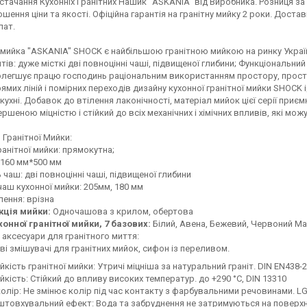
стачання Кухонніх Гранітних Нашик "ASKANIA" від Виробника. Розниця за
ошення ціни та якості. Офіційна гарантія на гранітну мийку 2 роки. Достав
лат.
 мийка "ASKANIA" SHOCK є найбільшою гранітною мийкою на ринку Україн
тів: дуже місткі дві повноцінні чаші, підвищеної глибини; Функціональни
олегшує працю господинь раціональним використанням простору, прост
рямих ліній і помірних переходів дизайну кухонної гранітної мийки SHOCK
 кухні. Добавок до втілення лаконічності, матеріал мийок цієї серії приє
ршеною міцністю і стійкий до всіх механічних і хімічних впливів, які можу
 Гранітної Мийки:
анітної мийки: прямокутна;
1160 мм*500 мм
ь чаш: дві повноцінні чаші, підвищеної глибини
чаш кухонної мийки: 205мм, 180 мм
ення: врізна
кція мийки:
Одночашова з крилом, обертова
хонної гранітної мийки, 7 базових:
Білий, Авена, Бежевий, Червоний Ма
 аксесуари для гранітного миття:
і змішувачі для гранітних мийок, сифон із переливом.
йкість гранітної мийки: Утричі міцніша за натуральний граніт. DIN EN438-2
йкість: Стійкий до впливу високих температур. до +290 °C, DIN 13310
колір: Не змінює колір під час контакту з фарбувальними речовинами. L
товхувальний ефект: Вода та забруднення не затримуються на поверхн