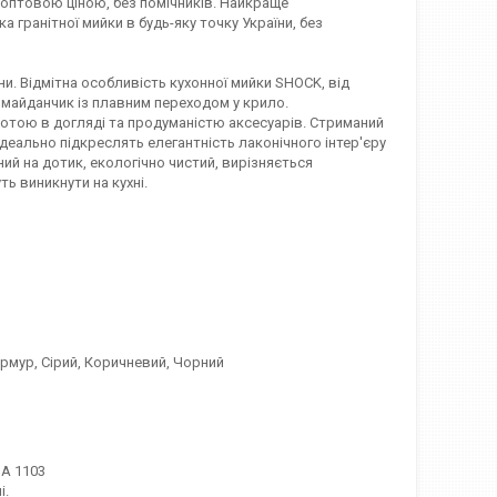
 оптовою ціною, без помічників. Найкраще
ка гранітної мийки в будь-яку точку України, без
и. Відмітна особливість кухонної мийки SHOCK, від
й майданчик із плавним переходом у крило.
отою в догляді та продуманістю аксесуарів. Стриманий
 ідеально підкреслять елегантність лаконічного інтер'єру
мний на дотик, екологічно чистий, вирізняється
ть виникнути на кухні.
рмур, Сірий, Коричневий, Чорний
GA 1103
і.