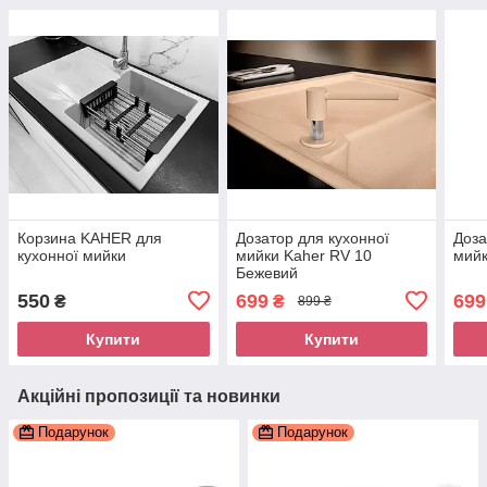
Корзина KAHER для
Дозатор для кухонної
Доза
кухонної мийки
мийки Kaher RV 10
мийк
Бежевий
550
699
699
₴
₴
899 ₴
Купити
Купити
Акційні пропозиції та новинки
Подарунок
Подарунок