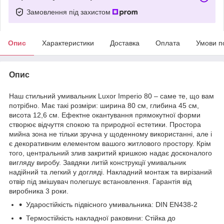
Замовлення під захистом
Опис
Характеристики
Доставка
Оплата
Умови п
Опис
Наш стильний умивальник Luxor Imperio 80 – саме те, що вам
потрібно. Має такі розміри: ширина 80 см, глибина 45 см,
висота 12,6 см. Ефектне окантування прямокутної форми
створює відчуття спокою та природної естетики. Простора
мийна зона не тільки зручна у щоденному використанні, але і
є декоративним елементом вашого житлового простору. Крім
того, центральний злив закритий кришкою надає досконалого
вигляду виробу. Завдяки литій конструкції умивальник
надійний та легкий у догляді. Накладний монтаж та вирізаний
отвір під змішувач полегшує встановлення. Гарантія від
виробника 3 роки.
Ударостійкість підвісного умивальника: DIN EN438-2
Термостійкість накладної раковини: Стійка до