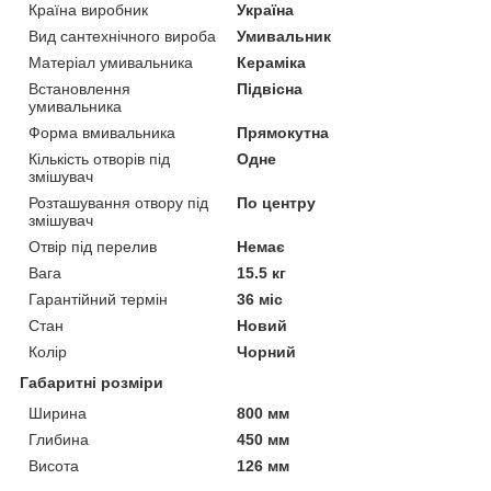
Країна виробник
Україна
Вид сантехнічного вироба
Умивальник
Матеріал умивальника
Кераміка
Встановлення
Підвісна
умивальника
Форма вмивальника
Прямокутна
Кількість отворів під
Одне
змішувач
Розташування отвору під
По центру
змішувач
Отвір під перелив
Немає
Вага
15.5 кг
Гарантійний термін
36 міс
Стан
Новий
Колір
Чорний
Габаритні розміри
Ширина
800 мм
Глибина
450 мм
Висота
126 мм