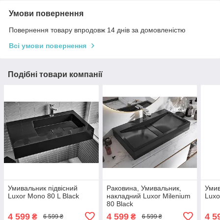
Умови повернення
Повернення товару впродовж 14 днів за домовленістю
Всі умови повернення
Подібні товари компанії
Умивальник підвісний
Раковина, Умивальник,
Умив
Luxor Mono 80 L Black
накладний Luxor Milenium
Luxo
80 Black
4 599
4 599
4 5
₴
₴
6 599 ₴
6 599 ₴