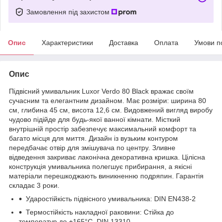
Замовлення під захистом
Опис
Характеристики
Доставка
Оплата
Умови п
Опис
Підвісний умивальник Luxor Verdo 80 Black вражає своїм
сучасним та елегантним дизайном. Має розміри: ширина 80
см, глибина 45 см, висота 12,6 см. Видовжений вигляд виробу
чудово підійде для будь-якої ванної кімнати. Місткий
внутрішній простір забезпечує максимальний комфорт та
багато місця для миття. Дизайн із вузьким контуром
передбачає отвір для змішувача по центру. Зливне
відведення закриває лаконічна декоративна кришка. Цілісна
конструкція умивальника полегшує прибирання, а якісні
матеріали перешкоджають виникненню подряпин. Гарантія
складає 3 роки.
Ударостійкість підвісного умивальника: DIN EN438-2
Термостійкість накладної раковини: Стійка до
температур до +165°C, DIN 13310