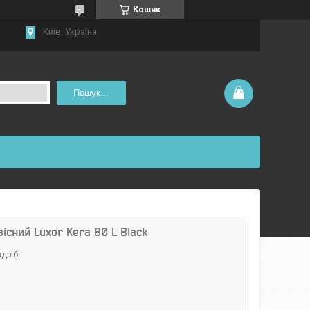
Кошик
Київ, Україна
Пошук...
існий Luxor Kera 80 L Black
здріб