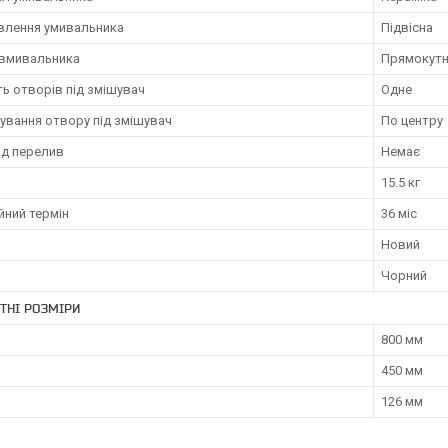
влення умивальника
Підвісна
вмивальника
Прямокут
ть отворів під змішувач
Одне
ування отвору під змішувач
По центру
ід перелив
Немає
15.5 кг
йний термін
36 міс
Новий
Чорний
ТНІ РОЗМІРИ
800 мм
а
450 мм
126 мм