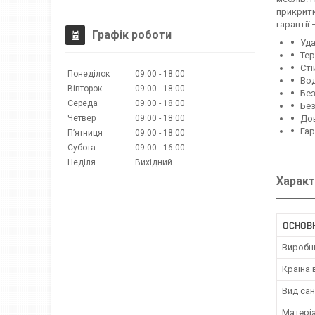
прикрити
гарантії 
Графік роботи
Уда
Тер
Сті
Понеділок
09:00
18:00
Вод
Вівторок
09:00
18:00
Без
Середа
09:00
18:00
Без
Четвер
09:00
18:00
Дов
Гар
Пʼятниця
09:00
18:00
Субота
09:00
16:00
Неділя
Вихідний
Характ
ОСНОВ
Виробн
Країна
Вид сан
Матері