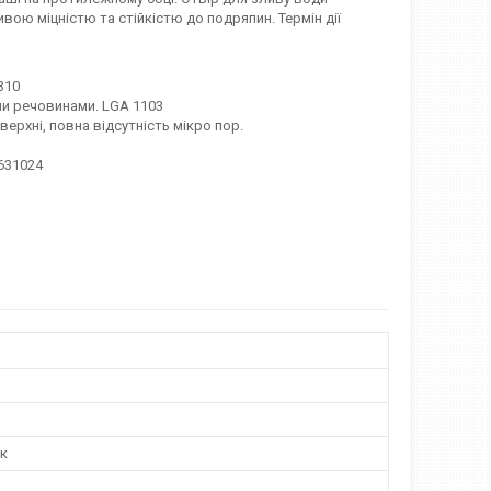
ю міцністю та стійкістю до подряпин. Термін дії
310
ими речовинами. LGA 1103
рхні, повна відсутність мікро пор.
631024
к