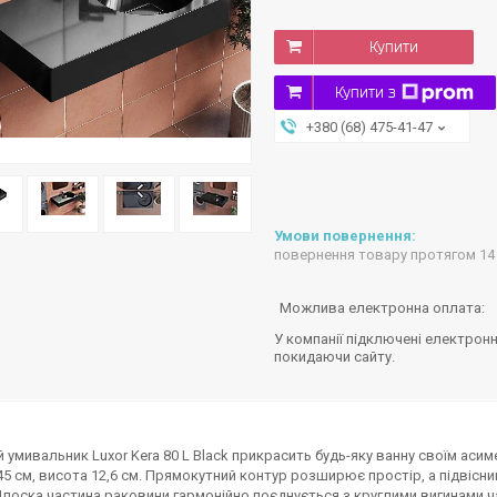
Купити
Купити з
+380 (68) 475-41-47
повернення товару протягом 14
У компанії підключені електронн
покидаючи сайту.
й умивальник Luxor Kera 80 L Black прикрасить будь-яку ванну своїм аси
45 см, висота 12,6 см. Прямокутний контур розширює простір, а підвіс
Плоска частина раковини гармонійно поєднується з круглими вигинами ч