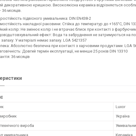
й декоративною кришкою. Високоякісна кераміка відрізняється особливо
– 36 місяців.
ростійкість підвісного умивальника: DIN EN438-2
мостійкість накладної раковини: Стійка до температур до +165°C, DIN 13
йкий колір: Не змінює колір і не втрачає блиск при контакті з фарбуюч
овідштовхувальний ефект: Вода та забруднення не затримуються на пове
 запаху: У матеріалі немає запаху. LGA 5421357
пека: Абсолютно безпечна при контакті з харчовими продуктами. LGA 5
говічність: Довгий термін експлуатації, не менше 25 років DIN 13310
антія: 36 місяців
еристики
НІ
ик
Luxor
 виробник
Україна
технічного вироба
Умивальни
ал умивальника
Кераміка