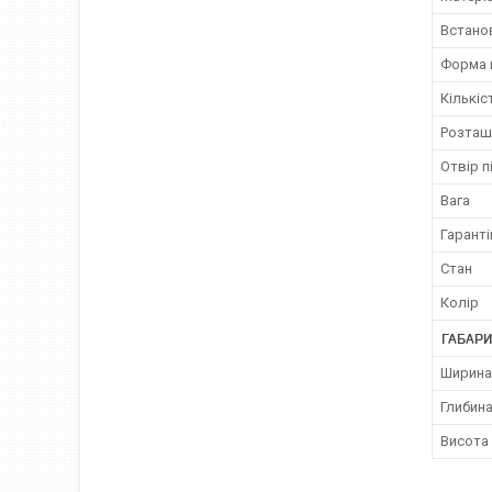
Встано
Форма 
Кількіс
Розташ
Отвір п
Вага
Гаранті
Стан
Колір
ГАБАРИ
Ширина
Глибин
Висота