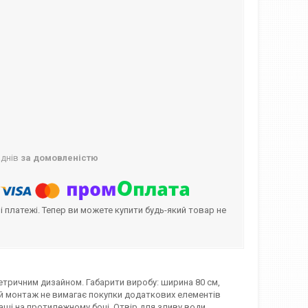
 днів
за домовленістю
і платежі. Тепер ви можете купити будь-який товар не
метричним дизайном. Габарити виробу: ширина 80 см,
ний монтаж не вимагає покупки додаткових елементів
аші на протилежному боці. Отвір для зливу води