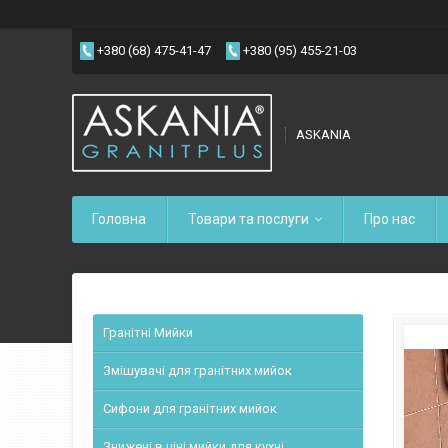
+380 (68) 475-41-47
+380 (95) 455-21-03
ASKANIA
Головна
Товари та послуги
Про нас
Гранітні Мийки
Змішувачі для гранітних мийок
Сифони для гранітних мийок
Знижені в ціні мийки для кухні