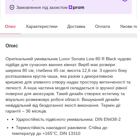
Замовлення під захистом
Опис
Характеристики
Доставка
Оплата
Умови п
Опис
Оригінальний умивальник Luxor Sonata Low 80 R Black чудово
підійде для сучасних ванних кімнат. Виріб має розміри:
ширина 80 см, глибина 45 см, висота 12,6 см. З одного боку
розташована кругла чаша, яка разом з декоративною
кришкою для зливного отвору надає простору витонченості та
легкості. А інша частина моделі складається із зручної рівної
поверхні для аксесуарів. Такий дизайн створює естетику та
візуально розмежовує робочі області. Вишуканий дизайн
невіддільний від бездоганної якості виконання. Термін дії
гарантії – 36 місяців.
Ударостійкість підвісного умивальника: DIN EN438-2
Термостійкість накладної раковини: Стійка до
температур до +165°C, DIN 13310