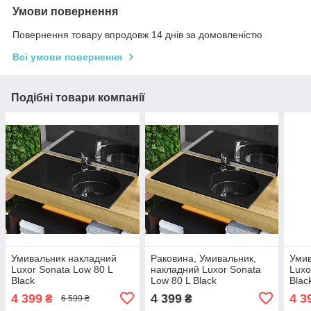
Умови повернення
Повернення товару впродовж 14 днів за домовленістю
Всі умови повернення
Подібні товари компанії
Умивальник накладний
Раковина, Умивальник,
Умив
Luxor Sonata Low 80 L
накладний Luxor Sonata
Luxo
Black
Low 80 L Black
Blac
4 399
4 399
4 3
₴
₴
6 599 ₴