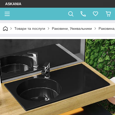
ASKANIA
Товари та послуги
Раковини, Умивальники
Раковина,