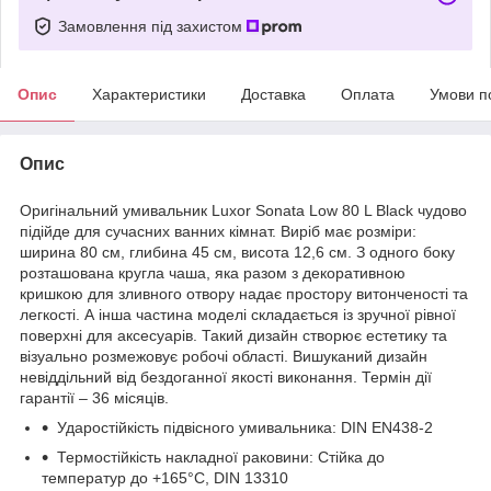
Замовлення під захистом
Опис
Характеристики
Доставка
Оплата
Умови п
Опис
Оригінальний умивальник Luxor Sonata Low 80 L Black чудово
підійде для сучасних ванних кімнат. Виріб має розміри:
ширина 80 см, глибина 45 см, висота 12,6 см. З одного боку
розташована кругла чаша, яка разом з декоративною
кришкою для зливного отвору надає простору витонченості та
легкості. А інша частина моделі складається із зручної рівної
поверхні для аксесуарів. Такий дизайн створює естетику та
візуально розмежовує робочі області. Вишуканий дизайн
невіддільний від бездоганної якості виконання. Термін дії
гарантії – 36 місяців.
Ударостійкість підвісного умивальника: DIN EN438-2
Термостійкість накладної раковини: Стійка до
температур до +165°C, DIN 13310