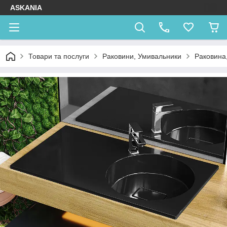
ASKANIA
Товари та послуги
Раковини, Умивальники
Раковина,