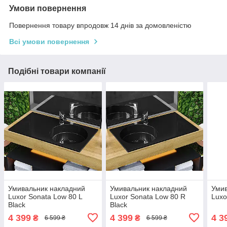
Умови повернення
Повернення товару впродовж 14 днів за домовленістю
Всі умови повернення
Подібні товари компанії
Умивальник накладний
Умивальник накладний
Умив
Luxor Sonata Low 80 L
Luxor Sonata Low 80 R
Luxo
Black
Black
4 399
4 399
4 3
₴
₴
6 599 ₴
6 599 ₴