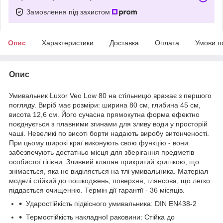
Замовлення під захистом
Опис
Характеристики
Доставка
Оплата
Умови п
Опис
Умивальник Luxor Veo Low 80 на стільницю вражає з першого
погляду. Виріб має розміри: ширина 80 см, глибина 45 см,
висота 12,6 см. Його сучасна прямокутна форма ефектно
поєднується з плавними згинами для зливу води у просторій
чаші. Невеликі по висоті борти надають виробу витонченості.
При цьому широкі краї виконують свою функцію - вони
забезпечують достатньо місця для зберігання предметів
особистої гігієни. Зливний клапан прикритий кришкою, що
знімається, яка не виділяється на тлі умивальника. Матеріал
моделі стійкий до пошкоджень, поверхня, глянсова, що легко
піддається очищенню. Термін дії гарантії - 36 місяців.
Ударостійкість підвісного умивальника: DIN EN438-2
Термостійкість накладної раковини: Стійка до