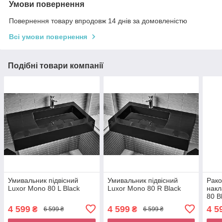
Умови повернення
Повернення товару впродовж 14 днів за домовленістю
Всі умови повернення
Подібні товари компанії
Умивальник підвісний
Умивальник підвісний
Рако
Luxor Mono 80 L Black
Luxor Mono 80 R Black
накл
80 B
4 599
4 599
4 5
₴
₴
6 599 ₴
6 599 ₴