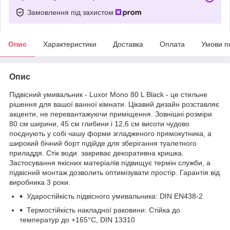
Замовлення під захистом
Опис
Характеристики
Доставка
Оплата
Умови п
Опис
Підвісний умивальник - Luxor Mono 80 L Black - це стильне
рішення для вашої ванної кімнати. Цікавий дизайн розставляє
акценти, не перевантажуючи приміщення. Зовнішні розміри
80 см ширини, 45 см глибини і 12,6 см висоти чудово
поєднують у собі чашу форми згладженого прямокутника, а
широкий бічний борт підійде для зберігання туалетного
приладдя. Стік води закриває декоративна кришка.
Застосування якісних матеріалів підвищує термін служби, а
підвісний монтаж дозволить оптимізувати простір. Гарантія від
виробника 3 роки.
Ударостійкість підвісного умивальника: DIN EN438-2
Термостійкість накладної раковини: Стійка до
температур до +165°C, DIN 13310