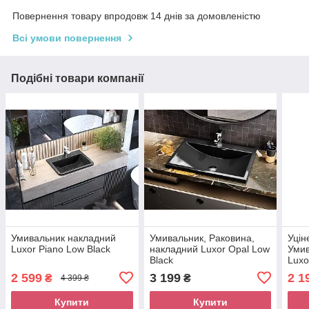
Повернення товару впродовж 14 днів за домовленістю
Всі умови повернення
Подібні товари компанії
Умивальник накладний
Умивальник, Раковина,
Уцін
Luxor Piano Low Black
накладний Luxor Opal Low
Умив
Black
Luxo
2 599
3 199
2 1
₴
₴
4 399 ₴
Купити
Купити