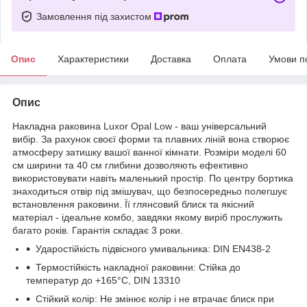
Замовлення під захистом
Опис
Характеристики
Доставка
Оплата
Умови п
Опис
Накладна раковина Luxor Opal Low - ваш універсальний
вибір. За рахунок своєї форми та плавних ліній вона створює
атмосферу затишку вашої ванної кімнати. Розміри моделі 60
см ширини та 40 см глибини дозволяють ефективно
використовувати навіть маленький простір. По центру бортика
знаходиться отвір під змішувач, що безпосередньо полегшує
встановлення раковини. Її глянсовий блиск та якісний
матеріал - ідеальне комбо, завдяки якому виріб прослужить
багато років. Гарантія складає 3 роки.
Ударостійкість підвісного умивальника: DIN EN438-2
Термостійкість накладної раковини: Стійка до
температур до +165°C, DIN 13310
Стійкий колір: Не змінює колір і не втрачає блиск при