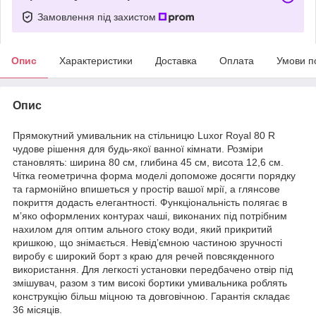
Замовлення під захистом
Опис
Характеристики
Доставка
Оплата
Умови п
Опис
Прямокутний умивальник на стільницю Luxor Royal 80 R
чудове рішення для будь-якої ванної кімнати. Розміри
становлять: ширина 80 см, глибина 45 см, висота 12,6 см.
Чітка геометрична форма моделі допоможе досягти порядку
та гармонійно впишеться у простір вашої мрії, а глянсове
покриття додасть елегантності. Функціональність полягає в
мʼяко оформлених контурах чаші, виконаних під потрібним
нахилом для оптим ального стоку води, який прикритий
кришкою, що знімається. Невідʼємною частиною зручності
виробу є широкий борт з краю для речей повсякденного
використання. Для легкості установки передбачено отвір під
змішувач, разом з тим високі бортики умивальника роблять
конструкцію більш міцною та довговічною. Гарантія складає
36 місяців.