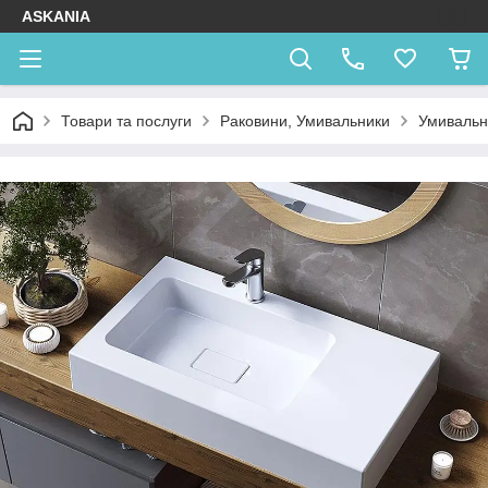
ASKANIA
Товари та послуги
Раковини, Умивальники
Умивальни