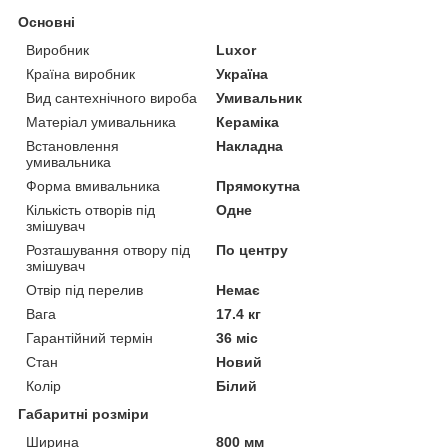
Основні
Виробник
Luxor
Країна виробник
Україна
Вид сантехнічного вироба
Умивальник
Матеріал умивальника
Кераміка
Встановлення
Накладна
умивальника
Форма вмивальника
Прямокутна
Кількість отворів під
Одне
змішувач
Розташування отвору під
По центру
змішувач
Отвір під перелив
Немає
Вага
17.4 кг
Гарантійний термін
36 міс
Стан
Новий
Колір
Білий
Габаритні розміри
Ширина
800 мм