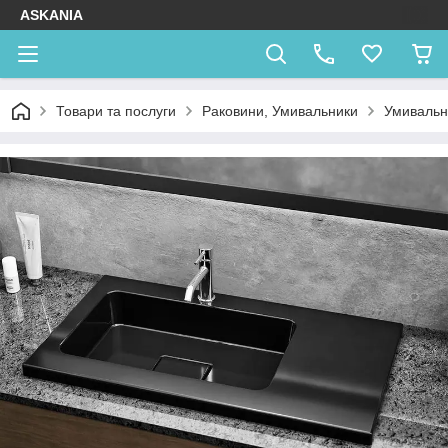
ASKANIA
Товари та послуги
Раковини, Умивальники
Умивальни