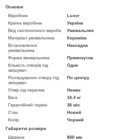
Основні
Виробник
Luxor
Країна виробник
Україна
Вид сантехнічного вироба
Умивальник
Матеріал умивальника
Кераміка
Встановлення
Накладна
умивальника
Форма вмивальника
Прямокутна
Кількість отворів під
Одне
змішувач
Розташування отвору під
По центру
змішувач
Отвір під перелив
Немає
Вага
16.4 кг
Гарантійний термін
36 міс
Стан
Новий
Колір
Чорний
Габаритні розміри
Ширина
800 мм