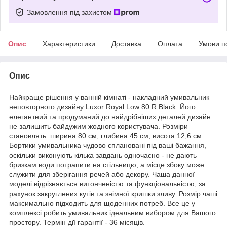
Замовлення під захистом
Опис
Характеристики
Доставка
Оплата
Умови п
Опис
Найкраще рішення у ванній кімнаті - накладний умивальник
неповторного дизайну Luxor Royal Low 80 R Black. Його
елегантний та продуманий до найдрібніших деталей дизайн
не залишить байдужим жодного користувача. Розміри
становлять: ширина 80 см, глибина 45 см, висота 12,6 см.
Бортики умивальника чудово сплановані під ваші бажання,
оскільки виконують кілька завдань одночасно - не дають
бризкам води потрапити на стільницю, а місце збоку може
служити для зберігання речей або декору. Чаша данної
моделі відрізняється витонченістю та функціональністю, за
рахунок закруглених кутів та знімної кришки зливу. Розмір чаші
максимально підходить для щоденних потреб. Все це у
комплексі робить умивальник ідеальним вибором для Вашого
простору. Термін дії гарантії - 36 місяців.