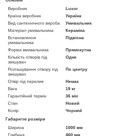
Виробник
Luxor
Країна виробник
Україна
Вид сантехнічного вироба
Умивальник
Матеріал умивальника
Кераміка
Встановлення
Підвісна
умивальника
Форма вмивальника
Прямокутна
Кількість отворів під
Одне
змішувач
Розташування отвору під
По центру
змішувач
Отвір під перелив
Немає
Вага
19 кг
Гарантійний термін
36 міс
Стан
Новий
Колір
Чорний
Габаритні розміри
Ширина
1000 мм
Глибина
460 мм