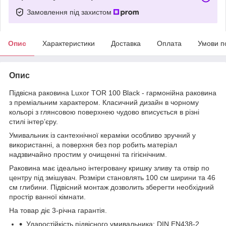
Замовлення під захистом
Опис
Характеристики
Доставка
Оплата
Умови п
Опис
Підвісна раковина Luxor TOR 100 Black - гармонійна раковина
з преміальним характером. Класичний дизайн в чорному
кольорі з глянсовою поверхнею чудово вписується в різні
стилі інтерʼєру.
Умивальник із сантехнічної кераміки особливо зручний у
використанні, а поверхня без пор робить матеріал
надзвичайно простим у очищенні та гігієнічним.
Раковина має ідеально інтегровану кришку зливу та отвір по
центру під змішувач. Розміри становлять 100 см ширини та 46
см глибини. Підвісний монтаж дозволить зберегти необхідний
простір ванної кімнати.
На товар діє 3-річна гарантія.
Ударостійкість підвісного умивальника: DIN EN438-2