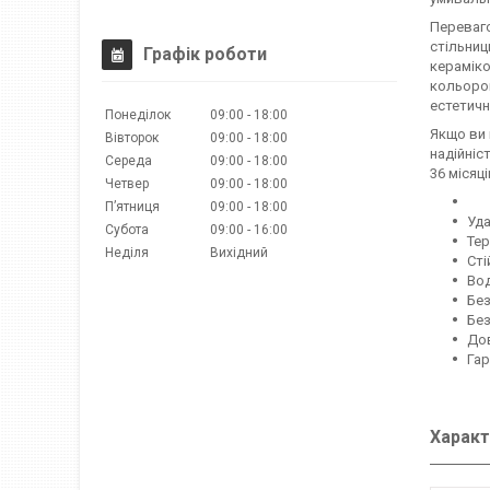
Переваго
стільниц
Графік роботи
кераміко
кольоров
естетичн
Понеділок
09:00
18:00
Якщо ви 
Вівторок
09:00
18:00
надійніс
Середа
09:00
18:00
36 місяці
Четвер
09:00
18:00
Пʼятниця
09:00
18:00
Уда
Субота
09:00
16:00
Тер
Неділя
Вихідний
Сті
Вод
Без
Без
Дов
Гар
Характ