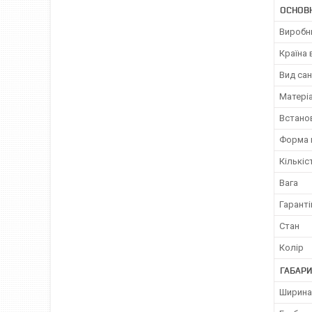
ОСНОВ
Виробн
Країна
Вид сан
Матері
Встано
Форма 
Кількіс
Вага
Гаранті
Стан
Колір
ГАБАРИ
Ширина