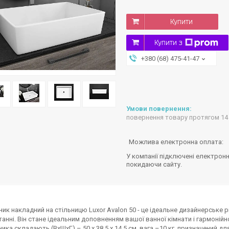
Купити
Купити з
+380 (68) 475-41-47
повернення товару протягом 14
У компанії підключені електронн
покидаючи сайту.
ик накладний на стільницю Luxor Avalon 50 - це ідеальне дизайнерське р
анні. Він стане ідеальним доповненням вашої ванної кімнати і гармонійн
ика складають (ВхШхГ) – 50 х 38,5 х 14,5 см, вага –10 кг. призначений дл