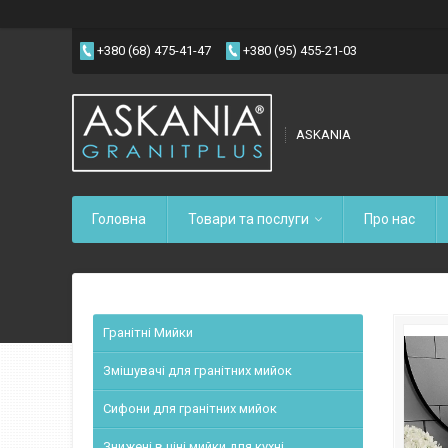
+380 (68) 475-41-47
+380 (95) 455-21-03
ASKANIA
Головна
Товари та послуги
Про нас
Гранітні Мийки
Змішувачі для гранітних мийок
Сифони для гранітних мийок
Знижені в ціні мийки для кухні