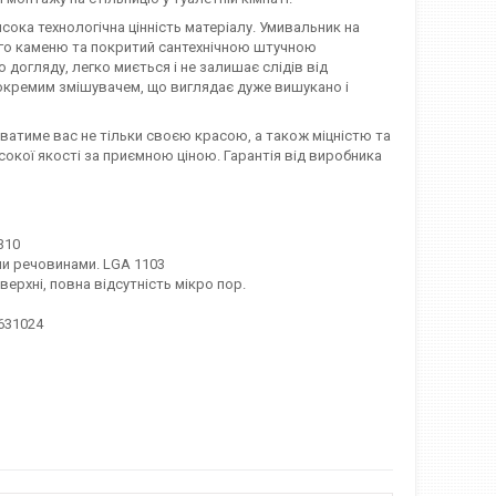
сока технологічна цінність матеріалу. Умивальник на
того каменю та покритий сантехнічною штучною
 догляду, легко миється і не залишає слідів від
окремим змішувачем, що виглядає дуже вишукано і
уватиме вас не тільки своєю красою, а також міцністю та
исокої якості за приємною ціною. Гарантія від виробника
310
ими речовинами. LGA 1103
рхні, повна відсутність мікро пор.
631024