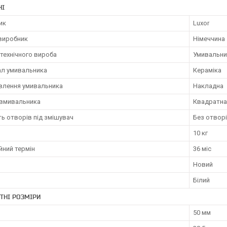
НІ
ик
Luxor
 виробник
Німеччина
технічного вироба
Умивальни
ал умивальника
Кераміка
влення умивальника
Накладна
вмивальника
Квадратна
ть отворів під змішувач
Без отвор
10 кг
йний термін
36 міс
Новий
Білий
ТНІ РОЗМІРИ
50 мм