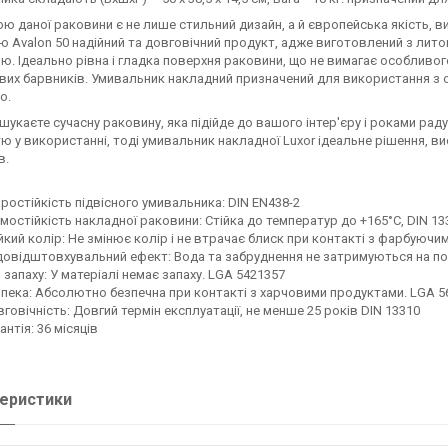
ю даної раковини є не лише стильний дизайн, а й європейська якість, ви
ю Avalon 50 надійний та довговічний продукт, адже виготовлений з ли
ю. Ідеально рівна і гладка поверхня раковини, що не вимагає особливого
их барвників. Умивальник накладний призначений для використання з 
о.
шукаєте сучасну раковину, яка підійде до вашого інтер'єру і роками рад
тю у використанні, тоді умивальник накладної Luxor ідеальне рішення, в
в.
ростійкість підвісного умивальника: DIN EN438-2
мостійкість накладної раковини: Стійка до температур до +165°C, DIN 13
йкий колір: Не змінює колір і не втрачає блиск при контакті з фарбуюч
овідштовхувальний ефект: Вода та забруднення не затримуються на пове
 запаху: У матеріалі немає запаху. LGA 5421357
пека: Абсолютно безпечна при контакті з харчовими продуктами. LGA 5
говічність: Довгий термін експлуатації, не менше 25 років DIN 13310
антія: 36 місяців
еристики