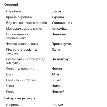
Основні
Виробник
Luxor
Країна виробник
Україна
Вид сантехнічного вироба
Умивальник
Матеріал умивальника
Кераміка
Встановлення
Підвісна
умивальника
Форма вмивальника
Прямокутна
Кількість отворів під
Одне
змішувач
Розташування отвору під
По центру
змішувач
Отвір під перелив
Немає
Вага
14 кг
Гарантійний термін
36 міс
Стан
Новий
Колір
Чорний
Габаритні розміри
Ширина
600 мм