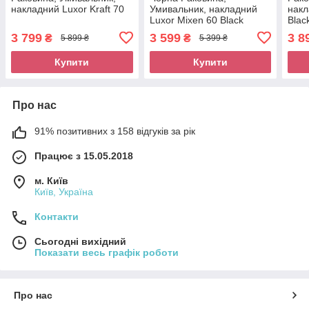
накладний Luxor Kraft 70
Умивальник, накладний
накл
Luxor Mixen 60 Black
Blac
3 799
3 599
3 8
₴
₴
5 899 ₴
5 399 ₴
Купити
Купити
Про нас
91% позитивних з 158 відгуків за рік
Працює з 15.05.2018
м. Київ
Київ, Україна
Контакти
Сьогодні вихідний
Показати весь графік роботи
Про нас