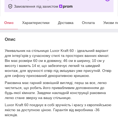
Замовлення під захистом
Опис
Характеристики
Доставка
Оплата
Умови п
Опис
Умивальник на стільницю Luxor Kraft 60 - ідеальний варіант
для інтер'єрів у сучасному стилі та просторих ванних кімнат.
Він має розміри 60 см в довжину, 46 см в ширину, 10 см у
висоту і важить 14 кг, що забезпечує легкий та швидкий
монтаж, для зручності отвір під змішувач уже присутній. Отвір
для сифону прихований декоративною кришкою.
Раковина має гарний зовнішній вигляді, перш за все, легко
чиститься, що робить його привабливим доповненням до
будь-якої кімнати. Завдяки накладній конструкції раковина
легко стане зверху на вашу стільницю.
Luxor Kraft 60 поєднує в собі зручність і красу з європейською
якістю за доступною ціною. Гарантія від виробника -36
місяців.