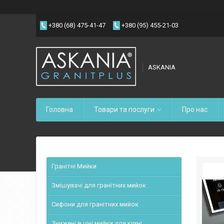
+380 (68) 475-41-47
+380 (95) 455-21-03
ASKANIA
Головна
Товари та послуги
Про нас
Гранітні Мийки
Змішувачі для гранітних мийок
Сифони для гранітних мийок
Знижені в ціні мийки для кухні