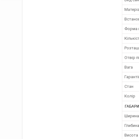
Матері
Встано
Форма 
Кількіс
Розташ
Отвір п
Вага
Гаранті
Стан
Колір
ГАБАРИ
Ширина
Глибин
Висота