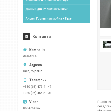
Дошки для гранітних мийок
Акция: Гранитная мойка + Кран
Контакти
ASKANIA
Київ, Україна
+380 (68) 475-41-47
+380 (95) 455-21-03
Підвісни
бездоган
0684754147
під зміш