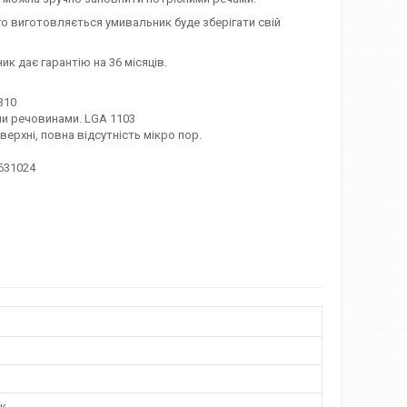
о виготовляється умивальник буде зберігати свій
ик дає гарантію на 36 місяців.
310
ими речовинами. LGA 1103
рхні, повна відсутність мікро пор.
631024
к