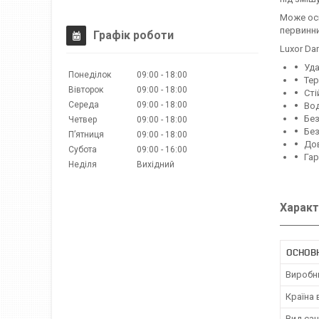
Може осн
первинни
Графік роботи
Luxor Da
Уда
Понеділок
09:00
18:00
Тер
Вівторок
09:00
18:00
Сті
Середа
09:00
18:00
Вод
Без
Четвер
09:00
18:00
Без
Пʼятниця
09:00
18:00
Дов
Субота
09:00
16:00
Гар
Неділя
Вихідний
Характ
ОСНОВ
Виробн
Країна
Вид сан