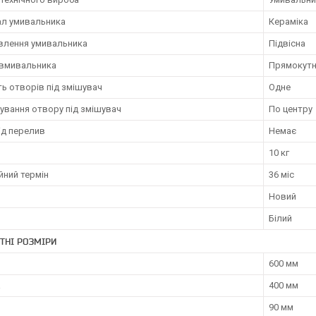
ал умивальника
Кераміка
влення умивальника
Підвісна
вмивальника
Прямокут
ть отворів під змішувач
Одне
ування отвору під змішувач
По центру
ід перелив
Немає
10 кг
йний термін
36 міс
Новий
Білий
ТНІ РОЗМІРИ
600 мм
а
400 мм
90 мм