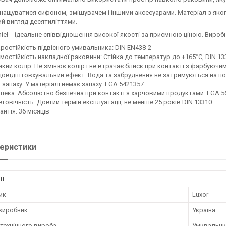
ащуватися сифоном, змішувачем і іншими аксесуарами. Матеріал з яког
й вигляд десятиліттями.
niel - ідеальне співвідношення високої якості за приємною ціною. Виробн
ростійкість підвісного умивальника: DIN EN438-2
мостійкість накладної раковини: Стійка до температур до +165°C, DIN 13
йкий колір: Не змінює колір і не втрачає блиск при контакті з фарбуюч
овідштовхувальний ефект: Вода та забруднення не затримуються на пове
 запаху: У матеріалі немає запаху. LGA 5421357
пека: Абсолютно безпечна при контакті з харчовими продуктами. LGA 5
говічність: Довгий термін експлуатації, не менше 25 років DIN 13310
антія: 36 місяців
еристики
НІ
ик
Luxor
 виробник
Україна
технічного вироба
Умивальни