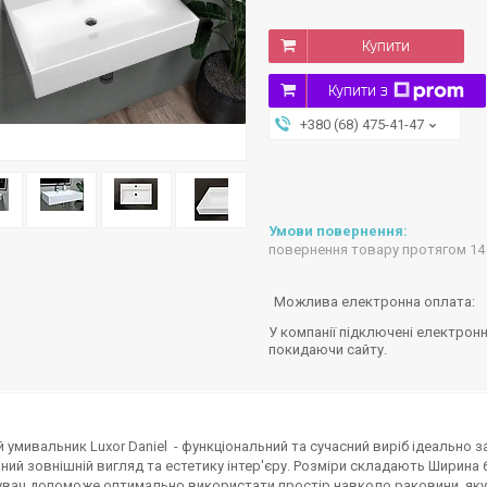
Купити
Купити з
+380 (68) 475-41-47
повернення товару протягом 14
У компанії підключені електронн
покидаючи сайту.
й умивальник Luxor Daniel - функціональний та сучасний виріб ідеально 
ний зовнішній вигляд та естетику інтер'єру. Розміри складають Ширина 60
увач допоможе оптимально використати простір навколо раковини, яку