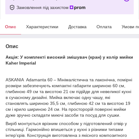
Замовлення під захистом
Опис
Характеристики
Доставка
Оплата
Умови п
Опис
Акція: У комплекті високий змішувач (кран) у колір мийки
Kaher Imperial
ASKANIA Adamanta 60 – Мінімалістична та лаконічна, помірні
розміри забезпечують компактні габарити шириною 60 см,
глибиною 49 см та висотою 21 см підійде для невеликої кухні
в сучасному дизайні. Мийка включає одну чашу, які
становлять шириною 35,5 см, глибиною 42 см та висотою 19
см і крило шириною 24 см. На просторорій поверхні мийки
дуже зручно складати миючі засоби та посуд для сушки.
Виріб монтується врізним способом у підготовлений отвір у
стільниці. Гармонійно впишеться у кухні з різними типами
інтер'єрів. Конструкція виготовлена з якісного композитного