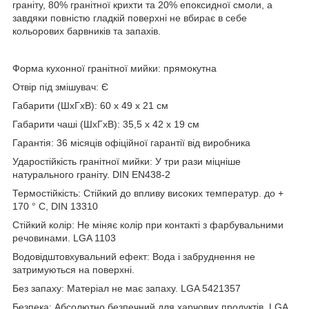
граніту, 80% гранітної крихти та 20% епоксидної смоли, а
завдяки повністю гладкій поверхні не вбирає в себе
кольорових барвників та запахів.
Форма кухонної гранітної мийки: прямокутна
Отвір під змішувач: Є
Габарити (ШхГхВ): 60 х 49 х 21 см
Габарити чаші (ШхГхВ): 35,5 х 42 х 19 см
Гарантія: 36 місяців офіційної гарантії від виробника
Ударостійкість гранітної мийки: У три рази міцніше
натурального граніту. DIN EN438-2
Термостійкість: Стійкий до впливу високих температур. до +
170 ° C, DIN 13310
Стійкий колір: Не міняє колір при контакті з фарбувальними
речовинами. LGA 1103
Водовідштовхувальний ефект: Вода і забруднення не
затримуються на поверхні.
Без запаху: Матеріал не має запаху. LGA 5421357
Безпека: Абсолютно безпечний для харчових продуктів. LGA