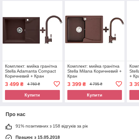
Комплект: мийка гранітна
Комплект: мийка гранітна
Комп
Stella Adamanta Compact
Stella Milana Коричневий +
Stel
Коричневий + Кран
Кран
+ Кр
3 499
3 399
3 3
₴
₴
4 760 ₴
4 795 ₴
Купити
Купити
Про нас
91% позитивних з 158 відгуків за рік
Працює з 15.05.2018