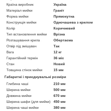
Країна виробник
Україна
Матеріал мийки
Граніт
Форма мийки
Прямокутна
Конструкція мийки
Одночашева з крилом
Колір
Коричневий
Тип встановлення мийки
Врізна
Розташування крила
Обертаєма
Отвір під змішувач
Так
Вага
12 кг
Гарантійний термін
36 міс
Стан
Новий
Товщина стінок мийки
15 мм
Габаритні і приєднувальні розміри
Глибина чаші
210 мм
Ширина мийки
500 мм
Довжина мийки
670 мм
Ширина шафи (для мийки)
450 мм
Ширина чаші мийки
380 мм