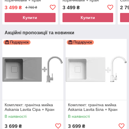
3 499
3 499
2 7
₴
₴
4 760 ₴
Купити
Купити
Акційні пропозиції та новинки
Подарунок
Подарунок
Комплект: гранітна мийка
Комплект: гранітна мийка
Askania Lavita Сіра + Кран
Askania Lavita Біла + Кран
В наявності
В наявності
3 699
3 699
₴
₴