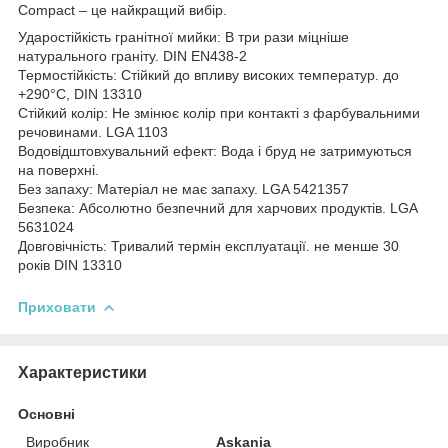
Compact – це найкращий вибір.
Ударостійкість гранітної мийки: В три рази міцніше
натурального граніту. DIN EN438-2
Термостійкість: Стійкий до впливу високих температур. до
+290°C, DIN 13310
Стійкий колір: Не змінює колір при контакті з фарбувальними
речовинами. LGA 1103
Водовідштовхувальний ефект: Вода і бруд не затримуються
на поверхні.
Без запаху: Матеріал не має запаху. LGA 5421357
Безпека: Абсолютно безпечний для харчових продуктів. LGA
5631024
Довговічність: Тривалий термін експлуатації. не менше 30
років DIN 13310
Приховати
Характеристики
Основні
Виробник
Askania