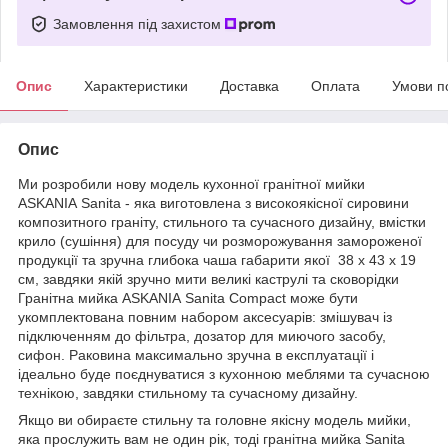
Замовлення під захистом
Опис
Характеристики
Доставка
Оплата
Умови п
Опис
Ми розробили нову модель кухонної гранітної мийки
ASKANIA Sanita - яка виготовлена ​​з високоякісної сировини
композитного граніту, стильного та сучасного дизайну, вмістки
крило (сушіння) для посуду чи розморожування замороженої
продукції та зручна глибока чаша габарити якої 38 х 43 х 19
см, завдяки якій зручно мити великі каструлі та сковорідки
Гранітна мийка ASKANIA Sanita Compact може бути
укомплектована повним набором аксесуарів: змішувач із
підключенням до фільтра, дозатор для миючого засобу,
сифон. Раковина максимально зручна в експлуатації і
ідеально буде поєднуватися з кухонною меблями та сучасною
технікою, завдяки стильному та сучасному дизайну.
Якщо ви обираєте стильну та головне якісну модель мийки,
яка прослужить вам не один рік, тоді гранітна мийка Sanita