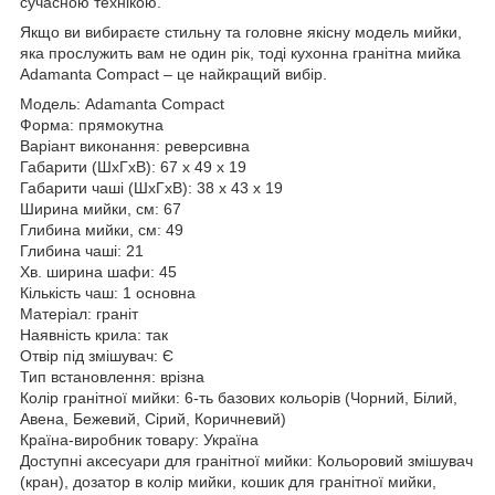
сучасною технікою.
Якщо ви вибираєте стильну та головне якісну модель мийки,
яка прослужить вам не один рік, тоді кухонна гранітна мийка
Adamanta Сompact – це найкращий вибір.
Модель: Adamanta Сompact
Форма: прямокутна
Варіант виконання: реверсивна
Габарити (ШхГхВ): 67 х 49 х 19
Габарити чаші (ШхГхВ): 38 х 43 х 19
Ширина мийки, см: 67
Глибина мийки, см: 49
Глибина чаші: 21
Хв. ширина шафи: 45
Кількість чаш: 1 основна
Матеріал: граніт
Наявність крила: так
Отвір під змішувач: Є
Тип встановлення: врізна
Колір гранітної мийки: 6-ть базових кольорів (Чорний, Білий,
Авена, Бежевий, Сірий, Коричневий)
Країна-виробник товару: Україна
Доступні аксесуари для гранітної мийки: Кольоровий змішувач
(кран), дозатор в колір мийки, кошик для гранітної мийки,