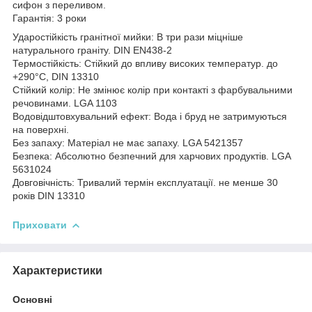
сифон з переливом.
Гарантія: 3 роки
Ударостійкість гранітної мийки: В три рази міцніше
натурального граніту. DIN EN438-2
Термостійкість: Стійкий до впливу високих температур. до
+290°C, DIN 13310
Стійкий колір: Не змінює колір при контакті з фарбувальними
речовинами. LGA 1103
Водовідштовхувальний ефект: Вода і бруд не затримуються
на поверхні.
Без запаху: Матеріал не має запаху. LGA 5421357
Безпека: Абсолютно безпечний для харчових продуктів. LGA
5631024
Довговічність: Тривалий термін експлуатації. не менше 30
років DIN 13310
Приховати
Характеристики
Основні