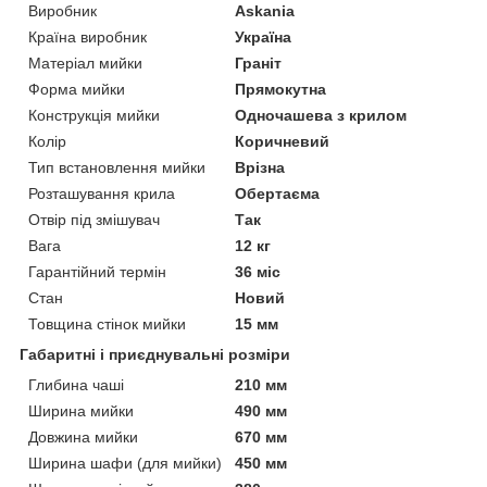
Виробник
Askania
Країна виробник
Україна
Матеріал мийки
Граніт
Форма мийки
Прямокутна
Конструкція мийки
Одночашева з крилом
Колір
Коричневий
Тип встановлення мийки
Врізна
Розташування крила
Обертаєма
Отвір під змішувач
Так
Вага
12 кг
Гарантійний термін
36 міс
Стан
Новий
Товщина стінок мийки
15 мм
Габаритні і приєднувальні розміри
Глибина чаші
210 мм
Ширина мийки
490 мм
Довжина мийки
670 мм
Ширина шафи (для мийки)
450 мм