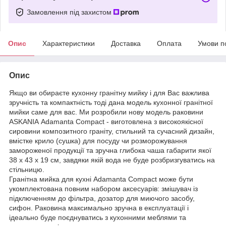
Замовлення під захистом
Опис
Характеристики
Доставка
Оплата
Умови п
Опис
Якщо ви обираєте кухонну гранітну мийку і для Вас важлива
зручність та компактність тоді дана модель кухонної гранітної
мийки саме для вас. Ми розробили нову модель раковини
ASKANIA Adamanta Сompact - виготовлена ​​з високоякісної
сировини композитного граніту, стильний та сучасний дизайн,
вмістке крило (сушка) для посуду чи розморожування
замороженої продукції та зручна глибока чаша габарити якої
38 х 43 х 19 см, завдяки якій вода не буде розбризгуватись на
стільницю.
Гранітна мийка для кухні Adamanta Сompact може бути
укомплектована повним набором аксесуарів: змішувач із
підключенням до фільтра, дозатор для миючого засобу,
сифон. Раковина максимально зручна в експлуатації і
ідеально буде поєднуватись з кухонними меблями та