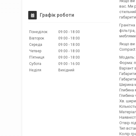
Якщо ви 
вас. Ми 
стильний
Графік роботи
габарити
Гранітна
фільтра,
Понеділок
09:00
18:00
меблями 
Вівторок
09:00
18:00
Якщо ви 
Середа
09:00
18:00
Сompact 
Четвер
09:00
18:00
Модель:
Пʼятниця
09:00
18:00
Форма: 
Субота
09:00
16:00
Варіант 
Неділя
Вихідний
Габарити 
Габарити 
Ширина м
Глибина 
Глибина 
Хв. шири
Кількіст
Матеріал
Наявніст
Отвір пі
Тип вста
Колір гр