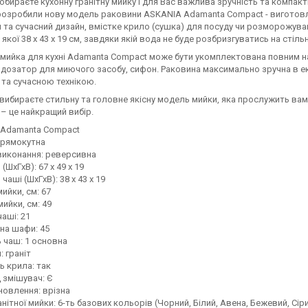
обираєте кухонну гранітну мийку і для Вас важлива зручність та компакт
розробили нову модель раковини ASKANIA Adamanta Сompact - виготовлен
 та сучасний дизайн, вмістке крило (сушка) для посуду чи розморожува
 якої 38 х 43 х 19 см, завдяки якій вода не буде розбризгуватись на стіль
 мийка для кухні Adamanta Сompact може бути укомплектована повним н
 дозатор для миючого засобу, сифон. Раковина максимально зручна в екс
та сучасною технікою.
вибираєте стильну та головне якісну модель мийки, яка прослужить вам 
– це найкращий вибір.
 Adamanta Сompact
прямокутна
виконання: реверсивна
(ШхГхВ): 67 х 49 х 19
чаші (ШхГхВ): 38 х 43 х 19
ийки, см: 67
мийки, см: 49
чаші: 21
на шафи: 45
ь чаш: 1 основна
: граніт
ь крила: так
д змішувач: Є
новлення: врізна
анітної мийки: 6-ть базових кольорів (Чорний, Білий, Авена, Бежевий, Сір