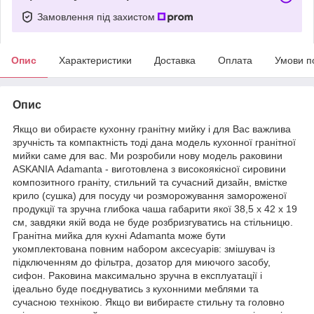
Замовлення під захистом
Опис
Характеристики
Доставка
Оплата
Умови п
Опис
Якщо ви обираєте кухонну гранітну мийку і для Вас важлива
зручність та компактність тоді дана модель кухонної гранітної
мийки саме для вас. Ми розробили нову модель раковини
ASKANIA Аdamanta - виготовлена ​​з високоякісної сировини
композитного граніту, стильний та сучасний дизайн, вмістке
крило (сушка) для посуду чи розморожування замороженої
продукції та зручна глибока чаша габарити якої 38,5 х 42 х 19
см, завдяки якій вода не буде розбризгуватись на стільницю.
Гранітна мийка для кухні Аdamanta може бути
укомплектована повним набором аксесуарів: змішувач із
підключенням до фільтра, дозатор для миючого засобу,
сифон. Раковина максимально зручна в експлуатації і
ідеально буде поєднуватись з кухонними меблями та
сучасною технікою. Якщо ви вибираєте стильну та головно