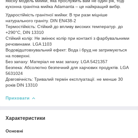
якісну модель мийки, яка прослужить вам не один рік, тоді
кухонна гранітна мийка Аdamanta – це найкращий вибір.
Ударостійкість гранітної мийки: В три рази міцніше
натурального граніту. DIN EN438-2
Термостійкість: Стійкий до впливу високих температур. до
+290°C, DIN 13310
Стійкий колір: Не змінює колір при контакті з фарбувальними
речовинами. LGA 1103
Водовідштовхувальний ефект: Вода і бруд не затримуються
на поверхні.
Без запаху: Матеріал не має запаху. LGA 5421357
Безпека: Абсолютно безпечний для харчових продуктів. LGA
5631024
Довговічність: Тривалий термін експлуатації. не менше 30
років DIN 13310
Приховати
Характеристики
Основні