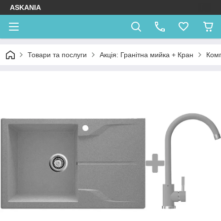
ASKANIA
Товари та послуги
Акція: Гранітна мийка + Кран
Комп