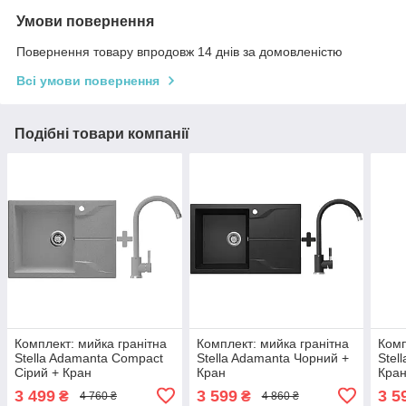
Умови повернення
Повернення товару впродовж 14 днів за домовленістю
Всі умови повернення
Подібні товари компанії
Комплект: мийка гранітна
Комплект: мийка гранітна
Комп
Stella Adamanta Compact
Stella Adamanta Чорний +
Stel
Сірий + Кран
Кран
Кра
3 499
3 599
3 5
₴
₴
4 760 ₴
4 860 ₴