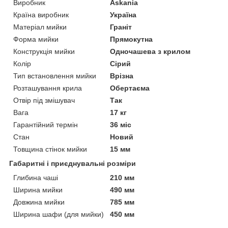
Виробник
Askania
Країна виробник
Україна
Матеріал мийки
Граніт
Форма мийки
Прямокутна
Конструкція мийки
Одночашева з крилом
Колір
Сірий
Тип встановлення мийки
Врізна
Розташування крила
Обертаєма
Отвір під змішувач
Так
Вага
17 кг
Гарантійний термін
36 міс
Стан
Новий
Товщина стінок мийки
15 мм
Габаритні і приєднувальні розміри
Глибина чаші
210 мм
Ширина мийки
490 мм
Довжина мийки
785 мм
Ширина шафи (для мийки)
450 мм