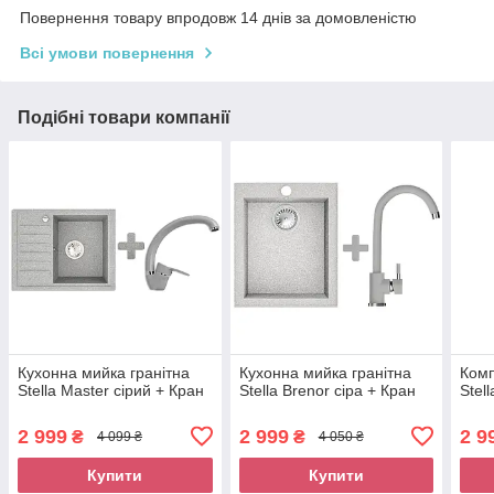
Повернення товару впродовж 14 днів за домовленістю
Всі умови повернення
Подібні товари компанії
Кухонна мийка гранітна
Кухонна мийка гранітна
Комп
Stella Master сірий + Кран
Stella Brenor сіра + Кран
Stel
2 999
2 999
2 9
₴
₴
4 099 ₴
4 050 ₴
Купити
Купити