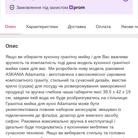
Замовлення під захистом
Опис
Характеристики
Доставка
Оплата
Умови п
Опис
Якщо ви обираєте кухонну гранітну мийку і для Вас важлива
зручність та компактність тоді дана модель кухонної гранітної
мийки саме для вас. Ми розробили нову модель раковини
ASKANIA Аdamanta - виготовлена ​​з високоякісної сировини
композитного граніту, стильний та сучасний дизайн, вмістке
крило (сушка) для посуду чи розморожування замороженої
продукції та зручна глибока чаша габарити якої 38,5 х 42 х 19
см, завдяки якій вода не буде розбризгуватись на стільницю.
Гранітна мийка для кухні Аdamanta може бути
укомплектована повним набором аксесуарів: змішувач із
підключенням до фільтра, дозатор для миючого засобу,
сифон. Раковина максимально зручна в експлуатації і
ідеально буде поєднуватись з кухонними меблями та
сучасною технікою. Якщо ви вибираєте стильну та головно