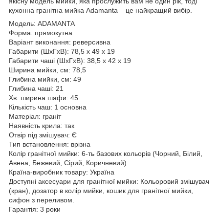
якісну модель мийки, яка прослужить вам не один рік, тоді
кухонна гранітна мийка Аdamanta – це найкращий вибір.
Модель: ADAMANTA
Форма: прямокутна
Варіант виконання: реверсивна
Габарити (ШхГхВ): 78,5 х 49 х 19
Габарити чаші (ШхГхВ): 38,5 х 42 х 19
Ширина мийки, см: 78,5
Глибина мийки, см: 49
Глибина чаші: 21
Хв. ширина шафи: 45
Кількість чаш: 1 основна
Матеріал: граніт
Наявність крила: так
Отвір під змішувач: Є
Тип встановлення: врізна
Колір гранітної мийки: 6-ть базових кольорів (Чорний, Білий,
Авена, Бежевий, Сірий, Коричневий)
Країна-виробник товару: Україна
Доступні аксесуари для гранітної мийки: Кольоровий змішувач
(кран), дозатор в колір мийки, кошик для гранітної мийки,
сифон з переливом.
Гарантія: 3 роки