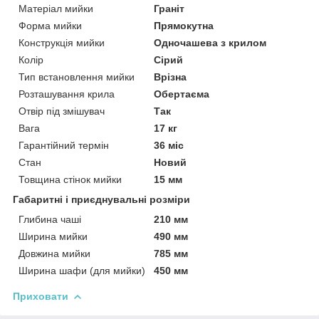
Матеріал мийки
Граніт
Форма мийки
Прямокутна
Конструкція мийки
Одночашева з крилом
Колір
Сірий
Тип встановлення мийки
Врізна
Розташування крила
Обертаєма
Отвір під змішувач
Так
Вага
17 кг
Гарантійний термін
36 міс
Стан
Новий
Товщина стінок мийки
15 мм
Габаритні і приєднувальні розміри
Глибина чаші
210 мм
Ширина мийки
490 мм
Довжина мийки
785 мм
Ширина шафи (для мийки)
450 мм
Приховати