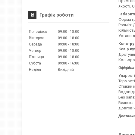
Прямі по
якості. 
Габарит
Графік роботи
Форма гр
Розмір: 
Кількіст
Понеділок
09:00
18:00
Установк
Вівторок
09:00
18:00
Констру
Середа
09:00
18:00
Колір ку
Четвер
09:00
18:00
Доступні
Пʼятниця
09:00
18:00
Кольоров
Субота
09:00
16:00
Офіційна 
Неділя
Вихідний
Ударості
Термості
Стійкий 
Водовідш
Без запа
Безпека:
Довговіч
Доставка
Характ