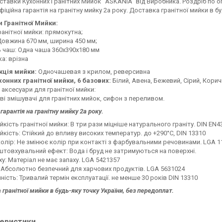
ставки Кухонних Гранітних Мийок "ASKANIA" від Виробника. Роздріб по опт
Офіційна гарантія на гранітну мийку 2а року. Доставка гранітної мийки в б
и Гранітної Мийки:
анітної мийки: прямокутна;
Довжина 670 мм, ширина 450 мм;
ь чаш: Одна чаша 360x390x180 мм
а: врізна
кція мийки:
Одночашевая з крилом, реверсивна
хонних гранітної мийки, 6 базових:
Білий, Авена, Бежевий, Сірий, Кори
 аксесуари для гранітної мийки:
і змішувачі для гранітних мийок, сифон з переливом.
гарантія на гранітну мийку 2а року.
йкість гранітної мийки: В три рази міцніше натурального граніту. DIN EN4
йкість: Стійкий до впливу високих температур. до +290°C, DIN 13310
колір: Не змінює колір при контакті з фарбувальними речовинами. LGA 1
товхувальний ефект: Вода і бруд не затримуються на поверхні.
ху: Матеріал не має запаху. LGA 5421357
 Абсолютно безпечний для харчових продуктів. LGA 5631024
ність: Тривалий термін експлуатації. не менше 30 років DIN 13310
 гранітної мийки в будь-яку точку України, без передоплат.
еристики