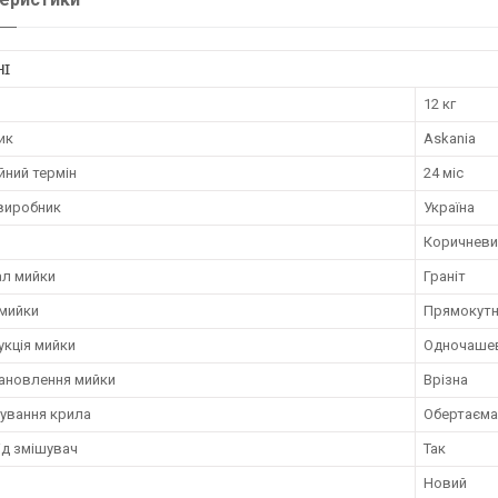
НІ
12 кг
ик
Askania
йний термін
24 міс
 виробник
Україна
Коричневи
ал мийки
Граніт
мийки
Прямокут
укція мийки
Одночашев
тановлення мийки
Врізна
ування крила
Обертаєма
ід змішувач
Так
Новий