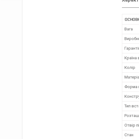
ОСНОВ
Вага
Виробн
Гаранті
Країна
Колір
Матері
Форма 
Констр
Тип вс
Розташ
Отвір п
Стан