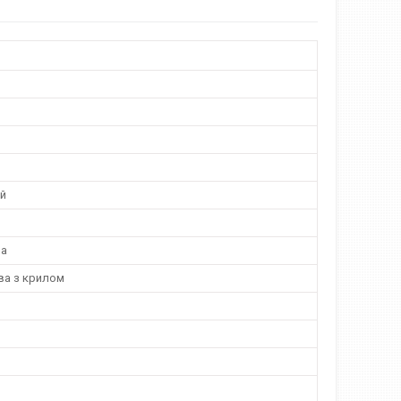
й
на
а з крилом