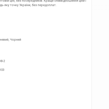
овій ціні, без посередників. Краще співвідношення ціни і
удь-яку точку України, без передоплат.
чневий, Чорний
38-2
103