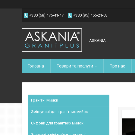
+380 (68) 475-41-47
+380 (95) 455-21-03
ASKANIA
Головна
Товари та послуги
Про нас
Гранітні Мийки
Змішувачі для гранітних мийок
Сифони для гранітних мийок
Знижені в ціні мийки для кухні