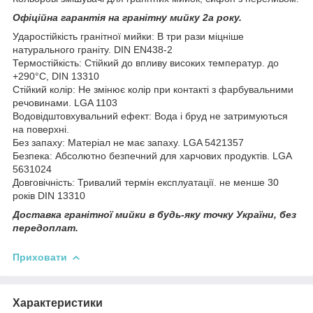
Офіційна гарантія на гранітну мийку 2а року.
Ударостійкість гранітної мийки: В три рази міцніше
натурального граніту. DIN EN438-2
Термостійкість: Стійкий до впливу високих температур. до
+290°C, DIN 13310
Стійкий колір: Не змінює колір при контакті з фарбувальними
речовинами. LGA 1103
Водовідштовхувальний ефект: Вода і бруд не затримуються
на поверхні.
Без запаху: Матеріал не має запаху. LGA 5421357
Безпека: Абсолютно безпечний для харчових продуктів. LGA
5631024
Довговічність: Тривалий термін експлуатації. не менше 30
років DIN 13310
Доставка гранітної мийки в будь-яку точку України, без
передоплат.
Приховати
Характеристики