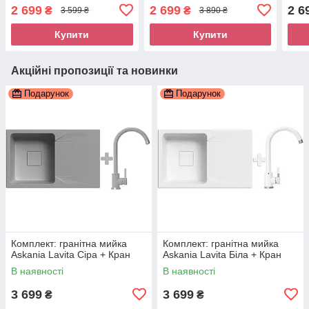
2 699
2 699
2 6
₴
₴
3 599 ₴
3 890 ₴
Купити
Купити
Акційні пропозиції та новинки
Подарунок
Подарунок
Комплект: гранітна мийка
Комплект: гранітна мийка
Askania Lavita Сіра + Кран
Askania Lavita Біла + Кран
В наявності
В наявності
3 699
3 699
₴
₴