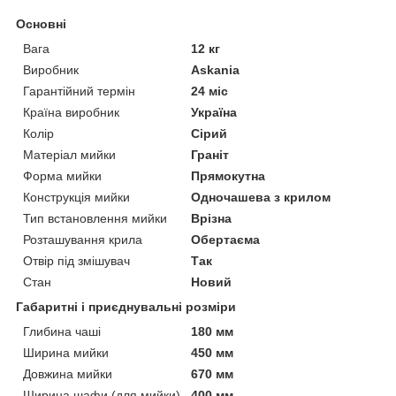
Основні
Вага
12 кг
Виробник
Askania
Гарантійний термін
24 міс
Країна виробник
Україна
Колір
Сірий
Матеріал мийки
Граніт
Форма мийки
Прямокутна
Конструкція мийки
Одночашева з крилом
Тип встановлення мийки
Врізна
Розташування крила
Обертаєма
Отвір під змішувач
Так
Стан
Новий
Габаритні і приєднувальні розміри
Глибина чаші
180 мм
Ширина мийки
450 мм
Довжина мийки
670 мм
Ширина шафи (для мийки)
400 мм