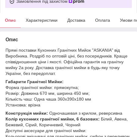
Замовлення під захистом
Опис
Характеристики
Доставка
Оплата
Умови п
Опис
Прямі поставки Кухонних Гранітних Мийок "ASKANIA" від
Виробника. Роздріб по оптовій ціні, без посередників. Краще
співвідношення ціни і якості. Офіційна гарантія на гранітну
мийку 2а року. Доставка гранітної мийки в будь-яку точку
України, без передоплат.
Габарити Гранітної Мийки:
Форма гранітної мийки: прямокутна;
Розмір: Довжина 670 мм, ширина 450 мм;
Кількість чаш: Одна чаша 360x390x180 мм
Установка: врізна
Конструкція мийки:
Одночашевая з крилом, реверсивна
Колір кухонних гранітної мийки, 6 базових:
Білий, Авена,
Бежевий, Сірий, Коричневий, Чорний
Доступні аксесуари для гранітної мийки:
Кольорові змішувачі для гранітних мийок, сифон з переливом.