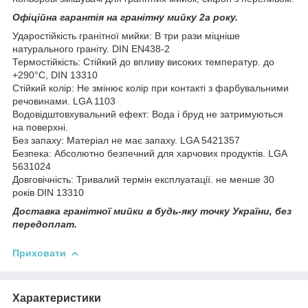
Офіційна гарантія на гранітну мийку 2а року.
Ударостійкість гранітної мийки: В три рази міцніше
натурального граніту. DIN EN438-2
Термостійкість: Стійкий до впливу високих температур. до
+290°C, DIN 13310
Стійкий колір: Не змінює колір при контакті з фарбувальними
речовинами. LGA 1103
Водовідштовхувальний ефект: Вода і бруд не затримуються
на поверхні.
Без запаху: Матеріал не має запаху. LGA 5421357
Безпека: Абсолютно безпечний для харчових продуктів. LGA
5631024
Довговічність: Тривалий термін експлуатації. не менше 30
років DIN 13310
Доставка гранітної мийки в будь-яку точку України, без
передоплат.
Приховати
Характеристики