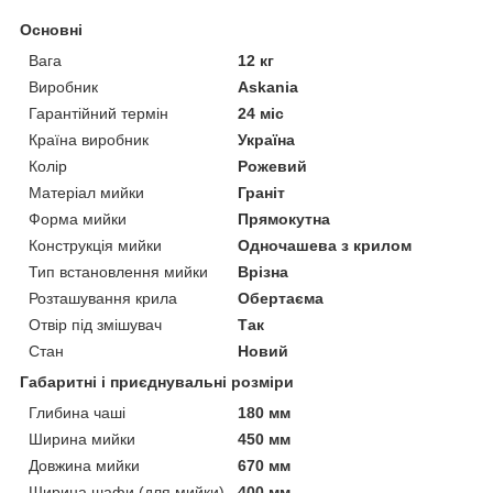
Основні
Вага
12 кг
Виробник
Askania
Гарантійний термін
24 міс
Країна виробник
Україна
Колір
Рожевий
Матеріал мийки
Граніт
Форма мийки
Прямокутна
Конструкція мийки
Одночашева з крилом
Тип встановлення мийки
Врізна
Розташування крила
Обертаєма
Отвір під змішувач
Так
Стан
Новий
Габаритні і приєднувальні розміри
Глибина чаші
180 мм
Ширина мийки
450 мм
Довжина мийки
670 мм
Ширина шафи (для мийки)
400 мм