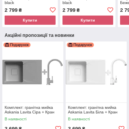
black
black
Беж
2 799
2 799
2 7
₴
₴
Купити
Купити
Акційні пропозиції та новинки
Подарунок
Подарунок
Комплект: гранітна мийка
Комплект: гранітна мийка
Askania Lavita Сіра + Кран
Askania Lavita Біла + Кран
В наявності
В наявності
3 699
3 699
₴
₴