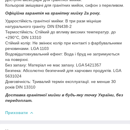
Кольорові змішувачі для гранітних мийок, сифон з переливом.
Офіційна гарантія на гранітну мийку 2а року.
Ударостійкість гранітної мийки: В три рази міцніше
натурального граніту. DIN EN438-2
Термостійкість: Стійкий до впливу високих температур. до
+290°C, DIN 13310
Стійкий колір: Не змінює колір при контакті з фарбувальними
речовинами. LGA 1103
Водовідштовхувальний ефект: Вода і бруд не затримуються
на поверхні.
Без запаху: Матеріал не має запаху. LGA 5421357
Безпека: Абсолютно безпечний для харчових продуктів. LGA
5631024
Довговічність: Тривалий термін експлуатації. не менше 30
років DIN 13310
Доставка гранітної мийки в будь-яку точку України, без
передоплат.
Приховати