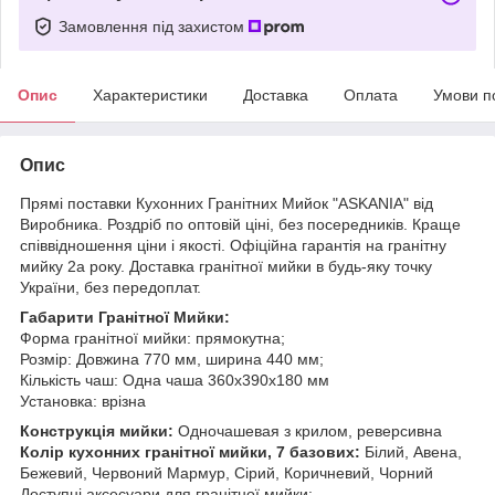
Замовлення під захистом
Опис
Характеристики
Доставка
Оплата
Умови п
Опис
Прямі поставки Кухонних Гранітних Мийок "ASKANIA" від
Виробника. Роздріб по оптовій ціні, без посередників. Краще
співвідношення ціни і якості. Офіційна гарантія на гранітну
мийку 2а року. Доставка гранітної мийки в будь-яку точку
України, без передоплат.
Габарити Гранітної Мийки:
Форма гранітної мийки: прямокутна;
Розмір: Довжина 770 мм, ширина 440 мм;
Кількість чаш: Одна чаша 360x390x180 мм
Установка: врізна
Конструкція мийки:
Одночашевая з крилом, реверсивна
Колір кухонних гранітної мийки, 7 базових:
Білий, Авена,
Бежевий, Червоний Мармур, Сірий, Коричневий, Чорний
Доступні аксесуари для гранітної мийки: