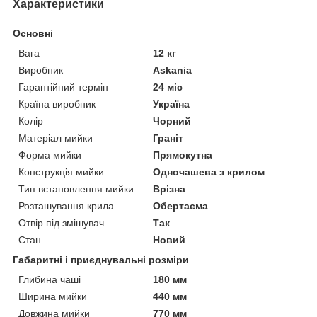
Характеристики
Основні
Вага
12 кг
Виробник
Askania
Гарантійний термін
24 міс
Країна виробник
Україна
Колір
Чорний
Матеріал мийки
Граніт
Форма мийки
Прямокутна
Конструкція мийки
Одночашева з крилом
Тип встановлення мийки
Врізна
Розташування крила
Обертаєма
Отвір під змішувач
Так
Стан
Новий
Габаритні і приєднувальні розміри
Глибина чаші
180 мм
Ширина мийки
440 мм
Довжина мийки
770 мм