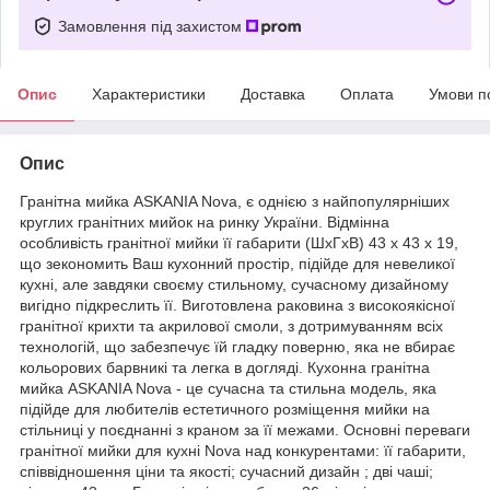
Замовлення під захистом
Опис
Характеристики
Доставка
Оплата
Умови п
Опис
Гранітна мийка ASKANIA Nova, є однією з найпопулярніших
круглих гранітних мийок на ринку України. Відмінна
особливість гранітної мийки її габарити (ШхГхВ) 43 х 43 х 19,
що зекономить Ваш кухонний простір, підійде для невеликої
кухні, але завдяки своєму стильному, сучасному дизайному
вигідно підкреслить її. Виготовлена раковина з високоякісної
гранітної крихти та акрилової смоли, з дотримуванням всіх
технологій, що забезпечує їй гладку поверню, яка не вбирає
кольорових барвникі та легка в догляді. Кухонна гранітна
мийка ASKANIA Nova - це сучасна та стильна модель, яка
підійде для любителів естетичного розміщення мийки на
стільниці у поєднанні з краном за її межами. Основні переваги
гранітної мийки для кухні Nova над конкурентами: її габарити,
співвідношення ціни та якості; сучасний дизайн ; дві чаші;