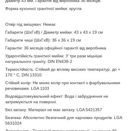
діаметр 43 мм. Гарантія від виробника 36 місяців.
Форма кухонної гранітної мийки: кругла
Отвір під змішувач: Немає
Габарити (ШхГхВ) / Діаметр мийки: 43 х 43 х 19 см
Габарити чаші (ШхГхВ): 36 х 36 х 19 см
Гарантія: 36 місяців офіційної гарантії від виробника
Ударочтійкість гранітної мийки: У три рази міцніше
натурального граніту. DIN EN438-2
Термостійкість: Стійкий до впливу високих температур. до +
170 ° C, DIN 13310
Стійкий колір: Не міняє колір при контакті з фарбувальними
речовинами. LGA 1103
Водовідштовхувальний ефект: Вода і забруднення не
затримуються на поверхні.
Без запаху: Матеріал не має запаху. LGA 5421357
Безпека: Абсолютно безпечний для харчових продуктів. LGA
5631024
Довговічність: Тривалий термін експлуатації. не менше 30