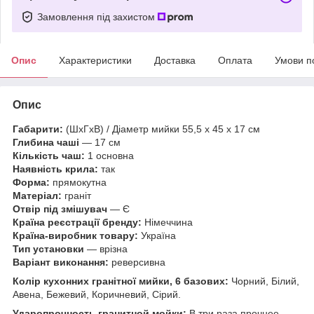
Замовлення під захистом
Опис
Характеристики
Доставка
Оплата
Умови п
Опис
Габарити:
(ШхГхВ) / Діаметр мийки 55,5 х 45 х 17 см
Глибина чаші
— 17 см
Кількість чаш:
1 основна
Наявність крила:
так
Форма:
прямокутна
Матеріал:
граніт
Отвір під змішувач
— Є
Країна реєстрації бренду:
Німеччина
Країна-виробник товару:
Україна
Тип установки
— врізна
Варіант виконання:
реверсивна
Колір кухонних гранітної мийки, 6 базових:
Чорний, Білий,
Авена, Бежевий, Коричневий, Сірий.
Ударопрочность гранитной мойки:
В три раза прочнее