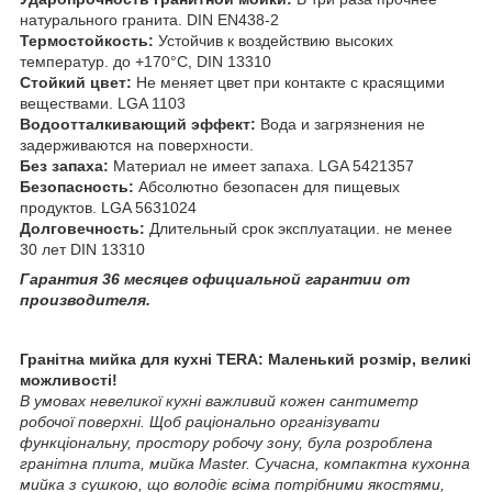
натурального гранита. DIN EN438-2
Термостойкость:
Устойчив к воздействию высоких
температур. до +170°C, DIN 13310
Стойкий цвет:
Не меняет цвет при контакте с красящими
веществами. LGA 1103
Водоотталкивающий эффект:
Вода и загрязнения не
задерживаются на поверхности.
Без запаха:
Материал не имеет запаха. LGA 5421357
Безопасность:
Абсолютно безопасен для пищевых
продуктов. LGA 5631024
Долговечность:
Длительный срок эксплуатации. не менее
30 лет DIN 13310
Гарантия 36 месяцев официальной гарантии от
производителя.
Гранітна мийка для кухні TERA: Маленький розмір, великі
можливості!
В умовах невеликої кухні важливий кожен сантиметр
робочої поверхні. Щоб раціонально організувати
функціональну, простору робочу зону, була розроблена
гранітна плита, мийка Master. Сучасна, компактна кухонна
мийка з сушкою, що володіє всіма потрібними якостями,