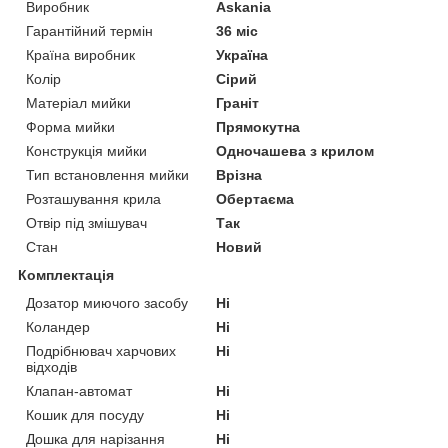
Виробник
Askania
Гарантійний термін
36 міс
Країна виробник
Україна
Колір
Сірий
Матеріал мийки
Граніт
Форма мийки
Прямокутна
Конструкція мийки
Одночашева з крилом
Тип встановлення мийки
Врізна
Розташування крила
Обертаєма
Отвір під змішувач
Так
Стан
Новий
Комплектація
Дозатор миючого засобу
Ні
Коландер
Ні
Подрібнювач харчових
Ні
відходів
Клапан-автомат
Ні
Кошик для посуду
Ні
Дошка для нарізання
Ні