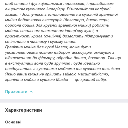
щоб стати і функціональним перевагою, і привабливим
акцентом кухонного інтер'єру. Різноманіття колірної
гамми, і доступність встановлення на кухонній гранітної
мийки додаткових аксесуарів (дозатори, диспенсери,
обробна дошка для круглої гранітної мийки) роблять
модель стильним елементом інтер'єру кухні, а
присутності крила (сушіння) дозволить підтримувати
стільницю в чистому і сухому стані.
Гранітна мийка для кухні Master, може бути
укомплектована повним набором аксесуарів: змішувач з
підключенням до фільтру, обробна дошка, дозатор. Так що
в експлуатації вона буде зручною і буде ідеально
поєднуватися з кухонними меблями та сучасною технікою.
Якщо ваша кухня не грішить зайвою масштабністю,
гранітна мийка з сушкою Master — це кращий вибір.
Приховати
Характеристики
Основні