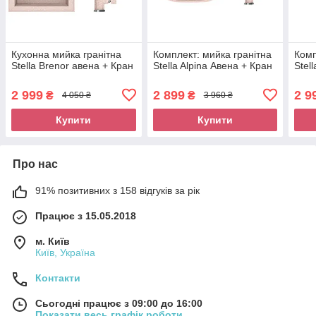
Кухонна мийка гранітна
Комплект: мийка гранітна
Комп
Stella Brenor авена + Кран
Stella Alpina Авена + Кран
Stel
2 999
2 899
2 9
₴
₴
4 050 ₴
3 960 ₴
Купити
Купити
Про нас
91% позитивних з 158 відгуків за рік
Працює з 15.05.2018
м. Київ
Київ, Україна
Контакти
Сьогодні працює з 09:00 до 16:00
Показати весь графік роботи