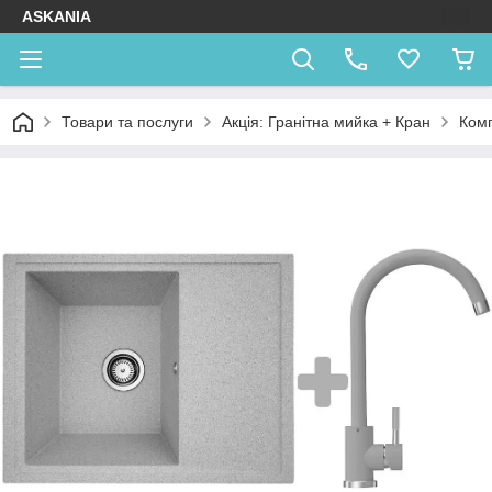
ASKANIA
Товари та послуги
Акція: Гранітна мийка + Кран
Комп