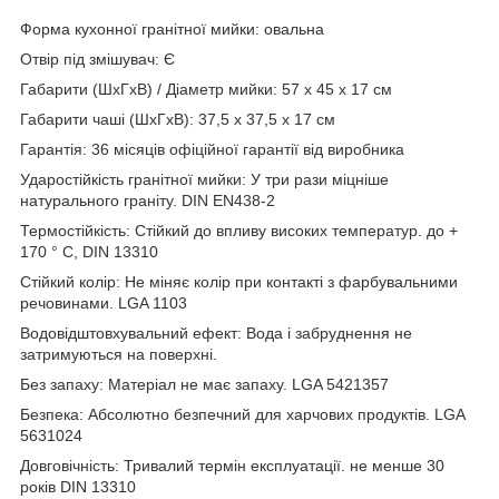
Форма кухонної гранітної мийки: овальна
Отвір під змішувач: Є
Габарити (ШхГхВ) / Діаметр мийки: 57 х 45 х 17 см
Габарити чаші (ШхГхВ): 37,5 х 37,5 х 17 см
Гарантія: 36 місяців офіційної гарантії від виробника
Ударостійкість гранітної мийки: У три рази міцніше
натурального граніту. DIN EN438-2
Термостійкість: Стійкий до впливу високих температур. до +
170 ° C, DIN 13310
Стійкий колір: Не міняє колір при контакті з фарбувальними
речовинами. LGA 1103
Водовідштовхувальний ефект: Вода і забруднення не
затримуються на поверхні.
Без запаху: Матеріал не має запаху. LGA 5421357
Безпека: Абсолютно безпечний для харчових продуктів. LGA
5631024
Довговічність: Тривалий термін експлуатації. не менше 30
років DIN 13310