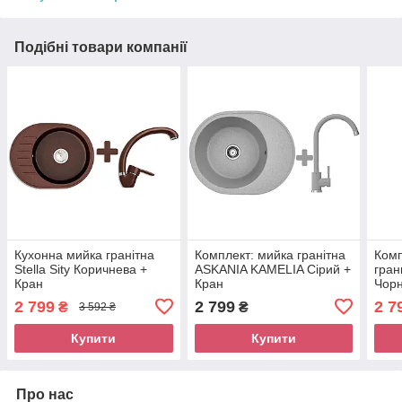
Подібні товари компанії
Кухонна мийка гранітна
Комплект: мийка гранітна
Комп
Stella Sity Коричнева +
ASKANIA KAMELIA Сірий +
гран
Кран
Кран
Чорн
2 799
2 799
2 7
₴
₴
3 592 ₴
Купити
Купити
Про нас