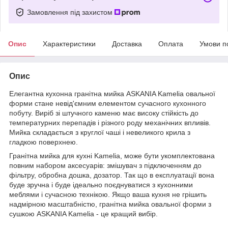
Замовлення під захистом
Опис
Характеристики
Доставка
Оплата
Умови п
Опис
Елегантна кухонна гранітна мийка ASKANIA Kamelia овальної
форми стане невід'ємним елементом сучасного кухонного
побуту. Виріб зі штучного каменю має високу стійкість до
температурних перепадів і різного роду механічних впливів.
Мийка складається з круглої чаші і невеликого крила з
гладкою поверхнею.
Гранітна мийка для кухні Kamelia, може бути укомплектована
повним набором аксесуарів: змішувач з підключенням до
фільтру, обробна дошка, дозатор. Так що в експлуатації вона
буде зручна і буде ідеально поєднуватися з кухонними
меблями і сучасною технікою. Якщо ваша кухня не грішить
надмірною масштабністю, гранітна мийка овальної форми з
сушкою ASKANIA Kamelia - це кращий вибір.