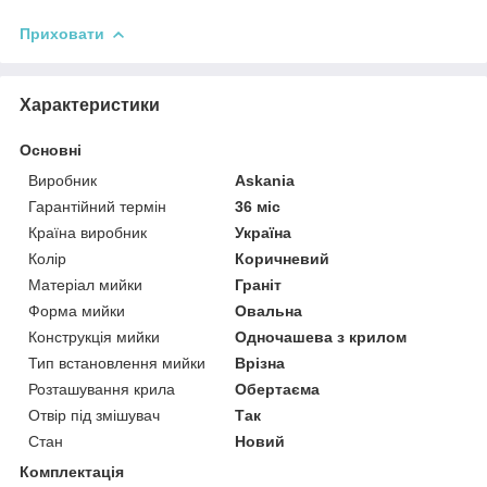
Приховати
Характеристики
Основні
Виробник
Askania
Гарантійний термін
36 міс
Країна виробник
Україна
Колір
Коричневий
Матеріал мийки
Граніт
Форма мийки
Овальна
Конструкція мийки
Одночашева з крилом
Тип встановлення мийки
Врізна
Розташування крила
Обертаєма
Отвір під змішувач
Так
Стан
Новий
Комплектація