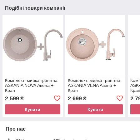
Подібні товари компанії
Комплект: мийка гранітна
Комплект: мийка гранітна
Комп
ASKANIA NOVA Авена +
ASKANIA VENA Авена +
ASKA
Кран
Кран
Кра
2 599
2 699
2 7
₴
₴
Купити
Купити
Про нас