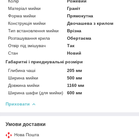
Колір
Рожевий
Матеріал мийки
Граніт
Форма мийки
Прямокутна
Конструкція мийки
Двочашева з крилом
Тип встановлення мийки
Врізна
Розташування крила
Обертаєма
Отвір під змішувач
Так
Стан
Новий
Габаритні і приєднувальні розміри
Глибина чаші
205 мм
Ширина мийки
500 мм
Довжина мийки
1160 мм
Ширина шафи (для мийки)
600 мм
Приховати
Умови доставки
Нова Пошта