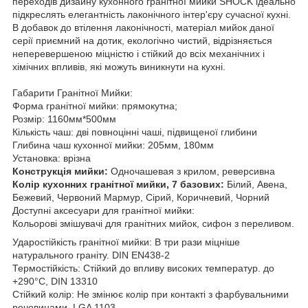
переходів дизайну кухонного гранітної мийки SHOCK ідеально
підкреслять елегантність лаконічного інтер'єру сучасної кухні.
В добавок до втілення лаконічності, матеріал мийок даної
серії приємний на дотик, екологічно чистий, відрізняється
неперевершеною міцністю і стійкий до всіх механічних і
хімічних впливів, які можуть виникнути на кухні.
Габарити Гранітної Мийки:
Форма гранітної мийки: прямокутна;
Розмір: 1160мм*500мм
Кількість чаш: дві повноцінні чаші, підвищеної глибини
Глибина чаш кухонної мийки: 205мм, 180мм
Установка: врізна
Конструкція мийки:
Одночашевая з крилом, реверсивна
Колір кухонних гранітної мийки, 7 базових:
Білий, Авена,
Бежевий, Червоний Мармур, Сірий, Коричневий, Чорний
Доступні аксесуари для гранітної мийки:
Кольорові змішувачі для гранітних мийок, сифон з переливом.
Ударостійкість гранітної мийки: В три рази міцніше
натурального граніту. DIN EN438-2
Термостійкість: Стійкий до впливу високих температур. до
+290°C, DIN 13310
Стійкий колір: Не змінює колір при контакті з фарбувальними
речовинами. LGA 1103