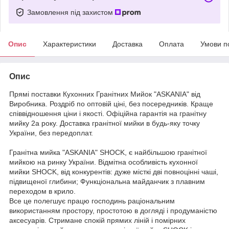
Замовлення під захистом
Опис
Характеристики
Доставка
Оплата
Умови п
Опис
Прямі поставки Кухонних Гранітних Мийок "ASKANIA" від
Виробника. Роздріб по оптовій ціні, без посередників. Краще
співвідношення ціни і якості. Офіційна гарантія на гранітну
мийку 2а року. Доставка гранітної мийки в будь-яку точку
України, без передоплат.
Гранітна мийка "ASKANIA" SHOCK, є найбільшою гранітної
мийкою на ринку України. Відмітна особливість кухонної
мийки SHOCK, від конкурентів: дуже місткі дві повноцінні чаші,
підвищеної глибини; Функціональна майданчик з плавним
переходом в крило.
Все це полегшує працю господинь раціональним
використанням простору, простотою в догляді і продуманістю
аксесуарів. Стримане спокій прямих ліній і помірних