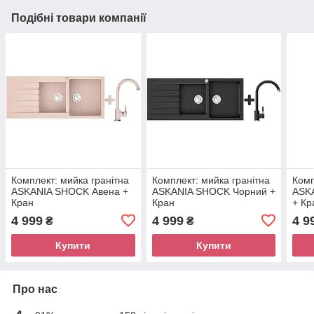
Подібні товари компанії
Комплект: мийка гранітна
Комплект: мийка гранітна
Комп
ASKANIA SHOCK Авена +
ASKANIA SHOCK Чорний +
ASK
Кран
Кран
+ Кр
4 999
4 999
4 9
₴
₴
Купити
Купити
Про нас