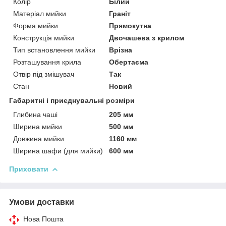
Колір
Білий
Матеріал мийки
Граніт
Форма мийки
Прямокутна
Конструкція мийки
Двочашева з крилом
Тип встановлення мийки
Врізна
Розташування крила
Обертаєма
Отвір під змішувач
Так
Стан
Новий
Габаритні і приєднувальні розміри
Глибина чаші
205 мм
Ширина мийки
500 мм
Довжина мийки
1160 мм
Ширина шафи (для мийки)
600 мм
Приховати
Умови доставки
Нова Пошта