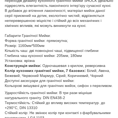
переходів дизайну кухонного гранітної мийки SHOCK ідеально
підкреслять елегантність лаконічного інтер'єру сучасної кухні.
В добавок до втілення лаконічності, матеріал мийок даної
серії приємний на дотик, екологічно чистий, відрізняється
неперевершеною міцністю і стійкий до всіх механічних і
хімічних впливів, які можуть виникнути на кухні.
Габарити Гранітної Мийки:
Форма гранітної мийки: прямокутна;
Розмір: 1160мм*500мм
Кількість чаш: дві повноцінні чаші, підвищеної глибини
Глибина чаш кухонної мийки: 205мм, 180мм
Установка: врізна
Конструкція мийки:
Одночашевая з крилом, реверсивна
Колір кухонних гранітної мийки, 7 базових:
Білий, Авена,
Бежевий, Червоний Мармур, Сірий, Коричневий, Чорний
Доступні аксесуари для гранітної мийки:
Кольорові змішувачі для гранітних мийок, сифон з переливом.
Ударостійкість гранітної мийки: В три рази міцніше
натурального граніту. DIN EN438-2
Термостійкість: Стійкий до впливу високих температур. до
+290°C, DIN 13310
Стійкий колір: Не змінює колір при контакті з фарбувальними
речовинами. LGA 1103