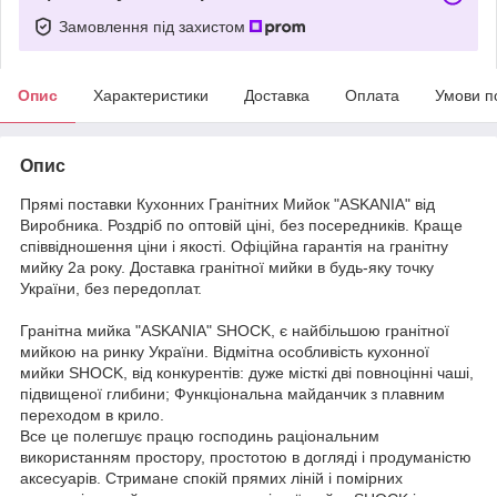
Замовлення під захистом
Опис
Характеристики
Доставка
Оплата
Умови п
Опис
Прямі поставки Кухонних Гранітних Мийок "ASKANIA" від
Виробника. Роздріб по оптовій ціні, без посередників. Краще
співвідношення ціни і якості. Офіційна гарантія на гранітну
мийку 2а року. Доставка гранітної мийки в будь-яку точку
України, без передоплат.
Гранітна мийка "ASKANIA" SHOCK, є найбільшою гранітної
мийкою на ринку України. Відмітна особливість кухонної
мийки SHOCK, від конкурентів: дуже місткі дві повноцінні чаші,
підвищеної глибини; Функціональна майданчик з плавним
переходом в крило.
Все це полегшує працю господинь раціональним
використанням простору, простотою в догляді і продуманістю
аксесуарів. Стримане спокій прямих ліній і помірних