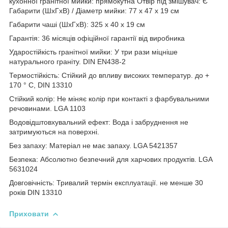
кухонної гранітної мийки: прямокутна Отвір під змішувач: Є
Габарити (ШхГхВ) / Діаметр мийки: 77 х 47 х 19 см
Габарити чаші (ШхГхВ): 325 х 40 х 19 см
Гарантія: 36 місяців офіційної гарантії від виробника
Ударостійкість гранітної мийки: У три рази міцніше
натурального граніту. DIN EN438-2
Термостійкість: Стійкий до впливу високих температур. до +
170 ° C, DIN 13310
Стійкий колір: Не міняє колір при контакті з фарбувальними
речовинами. LGA 1103
Водовідштовхувальний ефект: Вода і забруднення не
затримуються на поверхні.
Без запаху: Матеріал не має запаху. LGA 5421357
Безпека: Абсолютно безпечний для харчових продуктів. LGA
5631024
Довговічність: Тривалий термін експлуатації. не менше 30
років DIN 13310
Приховати