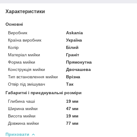
Характеристики
Основні
Виробник
Askania
Країна виробник
Україна
Колір
Білий
Матеріал мийки
Граніт
Форма мийки
Прямокутна
Конструкція мийки
Двочашева
Тип встановлення мийки
Врізна
Отвір під змішувач
Так
Габаритні і приєднувальні розміри
Глибина чаші
19 мм
Ширина мийки
47 мм
Висота мийки
19 мм
Довжина мийки
77 мм
Приховати