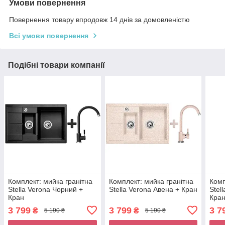
Умови повернення
Повернення товару впродовж 14 днів за домовленістю
Всі умови повернення
Подібні товари компанії
Комплект: мийка гранітна
Комплект: мийка гранітна
Комп
Stella Verona Чорний +
Stella Verona Авена + Кран
Stel
Кран
Кра
3 799
3 799
3 7
₴
₴
5 190 ₴
5 190 ₴