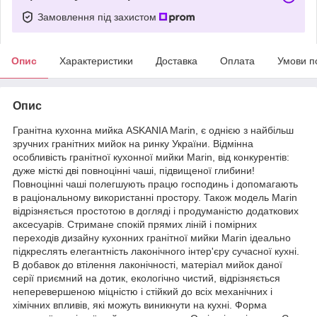
Замовлення під захистом
Опис
Характеристики
Доставка
Оплата
Умови п
Опис
Гранітна кухонна мийка ASKANIA Marin, є однією з найбільш
зручних гранітних мийок на ринку України. Відмінна
особливість гранітної кухонної мийки Marin, від конкурентів:
дуже місткі дві повноцінні чаші, підвищеної глибини!
Повноцінні чаші полегшують працю господинь і допомагають
в раціональному використанні простору. Також модель Marin
відрізняється простотою в догляді і продуманістю додаткових
аксесуарів. Стримане спокій прямих ліній і помірних
переходів дизайну кухонних гранітної мийки Marin ідеально
підкреслять елегантність лаконічного інтер'єру сучасної кухні.
В добавок до втілення лаконічності, матеріал мийок даної
серії приємний на дотик, екологічно чистий, відрізняється
неперевершеною міцністю і стійкий до всіх механічних і
хімічних впливів, які можуть виникнути на кухні. Форма