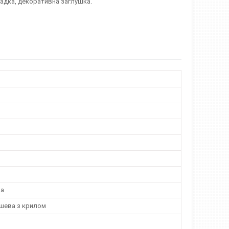
ладка, декоративна заглушка.
на
шева з крилом