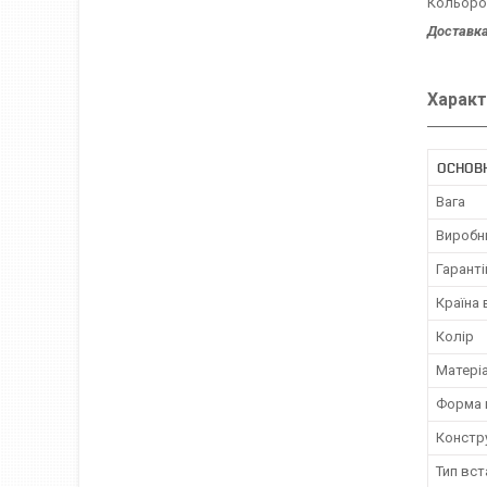
Кольоров
Доставка
Характ
ОСНОВ
Вага
Виробн
Гаранті
Країна
Колір
Матері
Форма 
Констр
Тип вс