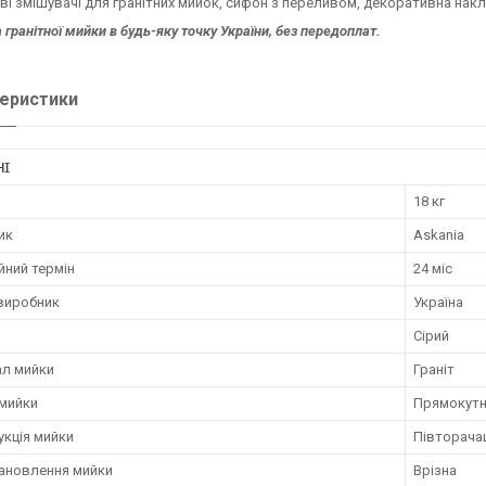
і змішувачі для гранітних мийок, сифон з переливом, декоративна нак
 гранітної мийки в будь-яку точку України, без передоплат.
еристики
НІ
18 кг
ик
Askania
йний термін
24 міс
 виробник
Україна
Сірий
ал мийки
Граніт
мийки
Прямокут
укція мийки
Півторача
тановлення мийки
Врізна