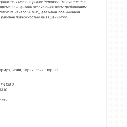
 гранитных моек на рынке Украины. Отличительная
 современный дизайн отвечающий всем требованиям
тавок на начало 2018 г.); две чаши, повышенной
 рабочей поверхностью на вашей кухни.
армур, Сірий, Коричневий, Чорний
 EN438-2
3310
ости.