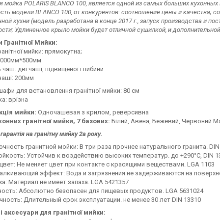
я мойка POLARIS BLANCO 100, является одной из самых больших кухонных
сть модели BLANCO 100, от конкурентов: соотношение цены и качества;
ной кухни (модель разработана в конце 2017 г., запуск производства и пос
сти; Удлиненное крыло мойки будет отличной сушилкой, и дополнительной
и Гранітної Мийки:
анітної мийки: прямокутна;
 1000мм*500мм
ь чаш: дві чаші, підвищеної глибини
чаші: 200мм
афи для встановлення гранітної мийки: 80 см
а: врізна
кція мийки:
Одночашевая з крилом, реверсивна
хонних гранітної мийки, 7 базових:
Білий, Авена, Бежевий, Червоний М
гарантія на гранітну мийку 2а року.
чность гранитной мойки: В три раза прочнее натурального гранита. DIN
йкость: Устойчив к воздействию высоких температур. до +290°C, DIN 1
цвет: Не меняет цвет при контакте с красящими веществами. LGA 1103
алкивающий эффект: Вода и загрязнения не задерживаются на поверхн
ха: Материал не имеет запаха. LGA 5421357
ность: Абсолютно безопасен для пищевых продуктов. LGA 5631024
ность: Длительный срок эксплуатации. не менее 30 лет DIN 13310
і аксесуари для гранітної мийки: