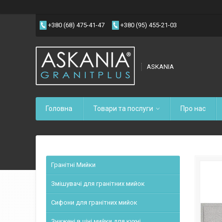
+380 (68) 475-41-47
+380 (95) 455-21-03
ASKANIA
Головна
Товари та послуги
Про нас
Гранітні Мийки
Змішувачі для гранітних мийок
Сифони для гранітних мийок
Знижені в ціні мийки для кухні