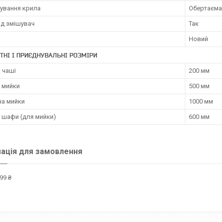
ування крила
Обертаєма
ід змішувач
Так
Новий
ТНІ І ПРИЄДНУВАЛЬНІ РОЗМІРИ
 чаші
200 мм
 мийки
500 мм
а мийки
1000 мм
 шафи (для мийки)
600 мм
ація для замовлення
99 ₴