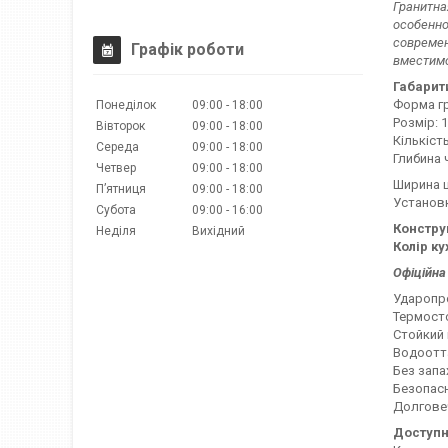
Гранитна
особенно
современ
Графік роботи
вместимо
Габарит
Форма гр
Понеділок
09:00
18:00
Розмір:
Вівторок
09:00
18:00
Кількіст
Середа
09:00
18:00
Глибина 
Четвер
09:00
18:00
Ширина ш
Пʼятниця
09:00
18:00
Установк
Субота
09:00
16:00
Констру
Неділя
Вихідний
Колір ку
Офіційна 
Ударопро
Термосто
Стойкий 
Водоотт
Без запа
Безопас
Долговеч
Доступн