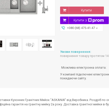
Купити
Купити з
+380 (68) 475-41-47
повернення товару протягом 14
У компанії підключені електронн
покидаючи сайту.
ставки Кухонних Гранітних Мийок "ASKANIA" від Виробника. Роздріб по опт
Офіційна гарантія на гранітну мийку 2а року. Доставка гранітної мийки в б