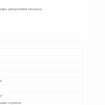
ладка, декоративна заглушка.
й
на
шева з крилом