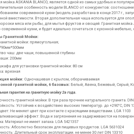
я мойка ASKANIA BLANCO, является одной из самых удобных и популярн
Отличительная особенность модели BLANCO от конкурентов: соотношени
бованиям современной кухни (модель разработана в конце 2017 г., запус
ой вместимости. Вторая дополнительная чаша используется для опола
орозки мяса или рыбы, для мытья фруктов и овощей. Гранитная мойка
 современной кухни, и будет идеально сочетаться с кухонной мебелью,
ы Гранитной Мойки:
анитной мойки: прямоугольная;
 790мм*500мм
тво чаш: две чаши, повышенной глубины
чаши: 200мм
кафа для установки гранитной мойки: 80 см
а: врезная
кция мойки:
Одночашевая с крылом, оборачиваемая
хонной гранитной мойки, 6 базовых:
Белый, Авена, Бежевый, Серый, 
ная гарантия на гранитную мойку 2а года.
чность гранитной мойки: В три раза прочнее натурального гранита. DIN
йкость: Устойчив к воздействию высоких температур. до +290°C, DIN 1
цвет: Не меняет цвет при контакте с красящими веществами. LGA 1103
алкивающий эффект: Вода и загрязнения не задерживаются на поверхн
ха: Материал не имеет запаха. LGA 5421357
ность: Абсолютно безопасен для пищевых продуктов. LGA 5631024
ность: Длительный срок эксплуатации. не менее 30 лет DIN 13310