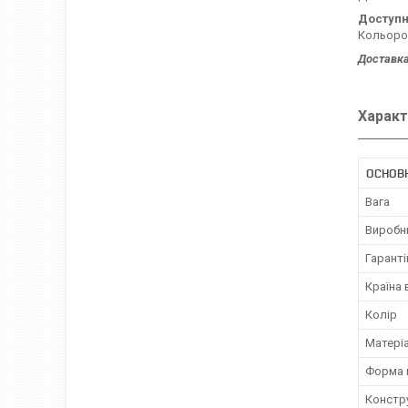
Доступн
Кольоров
Доставка
Характ
ОСНОВ
Вага
Виробн
Гаранті
Країна
Колір
Матері
Форма 
Констр