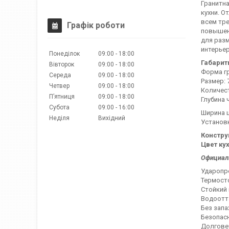
Гранитна
кухни. 
всем тре
Графік роботи
повышенн
для разм
интерьер
Понеділок
09:00
18:00
Габарит
Вівторок
09:00
18:00
Форма гр
Середа
09:00
18:00
Размер:
Четвер
09:00
18:00
Количес
Пʼятниця
09:00
18:00
Глубина 
Субота
09:00
16:00
Ширина ш
Неділя
Вихідний
Установк
Констру
Цвет ку
Официаль
Ударопро
Термосто
Стойкий 
Водоотт
Без запа
Безопас
Долговеч