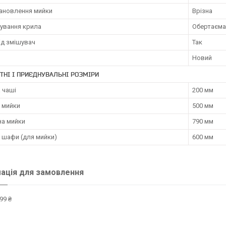
тановлення мийки
Врізна
ування крила
Обертаєма
ід змішувач
Так
Новий
ТНІ І ПРИЄДНУВАЛЬНІ РОЗМІРИ
 чаші
200 мм
 мийки
500 мм
а мийки
790 мм
 шафи (для мийки)
600 мм
ація для замовлення
99 ₴