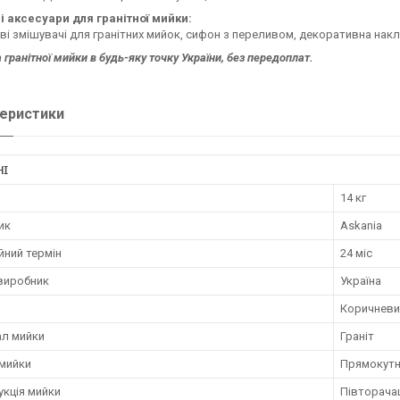
і аксесуари для гранітної мийки:
і змішувачі для гранітних мийок, сифон з переливом, декоративна нак
 гранітної мийки в будь-яку точку України, без передоплат.
еристики
НІ
14 кг
ик
Askania
йний термін
24 міс
 виробник
Україна
Коричневи
ал мийки
Граніт
мийки
Прямокут
укція мийки
Півторача