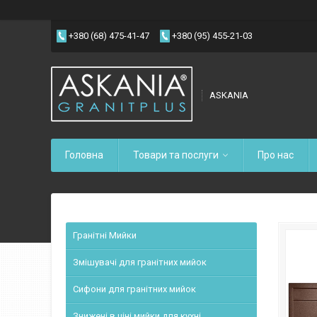
+380 (68) 475-41-47
+380 (95) 455-21-03
ASKANIA
Головна
Товари та послуги
Про нас
Гранітні Мийки
Змішувачі для гранітних мийок
Сифони для гранітних мийок
Знижені в ціні мийки для кухні