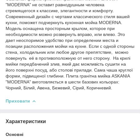
"MODERNA" не оставит равнодушным человека
стремящегося к классике, элегантности и комфорту.
Современный дизайн с чертами классического стиля вашей
кухни, поможет подчеркнуть кухонная мойка MODERNA.
Модель оснащена просторным крылом, которое при
необходимости можно розвернуть вправо, или влево. Это
дает неоспоримое удобство при определении места и
позиции расположения мойки на кухне. Если с одной стороны
стена, холодильник или любое другое препятствие, можно
повернуть её в противоположную от него сторону. На крилі
мийки передбачений злив, який дає можливість сушити на
його поверхні посуд, або столові прилади. Сама чаша круглої
форми, підвищеної глибини. Плита гранітна мийка ASKANIA
"MODERNA" виготовляється в шести базових кольорах:
Чорний, Білий, Авена, Бежевий, Сірий, Коричневий.
Приховати
Характеристики
Основні