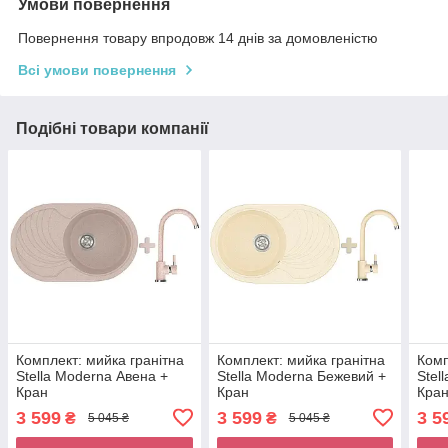
Умови повернення
Повернення товару впродовж 14 днів за домовленістю
Всі умови повернення
Подібні товари компанії
Комплект: мийка гранітна
Комплект: мийка гранітна
Комп
Stella Moderna Авена +
Stella Moderna Бежевий +
Stel
Кран
Кран
Кра
3 599
3 599
3 5
₴
₴
5 045 ₴
5 045 ₴