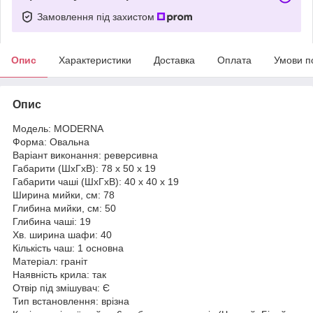
Замовлення під захистом
Опис
Характеристики
Доставка
Оплата
Умови п
Опис
Модель: MODERNA
Форма: Овальна
Варіант виконання: реверсивна
Габарити (ШхГхВ): 78 х 50 х 19
Габарити чаші (ШхГхВ): 40 х 40 х 19
Ширина мийки, см: 78
Глибина мийки, см: 50
Глибина чаші: 19
Хв. ширина шафи: 40
Кількість чаш: 1 основна
Матеріал: граніт
Наявність крила: так
Отвір під змішувач: Є
Тип встановлення: врізна