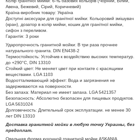
Колір гранітної мийки: 6-ть базових кольорів (Чорний, Білий,
Авена, Бежевий, Сірий, Коричневий)
Країна-виробник товару: Україна
Доступні аксесуари для гранітної мийки: Кольоровий змішувач
(кран), дозатор в колір мийки, кошик для гранітної мийки,
сифон з переливом.
Гарантія: 3 роки
Ударопрочность гранитной мойки: В три раза прочнее
натурального гранита. DIN EN438-2
Термостойкость: Устойчив к воздействию высоких температур.
до +290°C, DIN 13310
Стойкий цвет: Не меняет цвет при контакте с красящими
веществами. LGA 1103
Водоотталкивающий эффект: Вода и загрязнения не
задерживаются на поверхности.
Без запаха: Материал не имеет запаха. LGA 5421357
Безопасность: Абсолютно безопасен для пищевых продуктов.
LGA 5631024
Долговечность: Длительный срок эксплуатации. не менее 30
лет DIN 13310
Доставка гранитной мойки в любую точку Украины, без
предоплат.
Овальная форма кухонной гранитной мойки ASKANIA