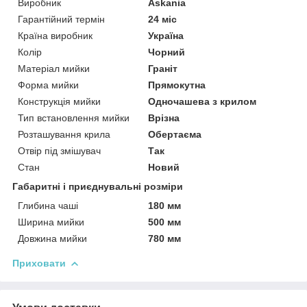
Виробник
Askania
Гарантійний термін
24 міс
Країна виробник
Україна
Колір
Чорний
Матеріал мийки
Граніт
Форма мийки
Прямокутна
Конструкція мийки
Одночашева з крилом
Тип встановлення мийки
Врізна
Розташування крила
Обертаєма
Отвір під змішувач
Так
Стан
Новий
Габаритні і приєднувальні розміри
Глибина чаші
180 мм
Ширина мийки
500 мм
Довжина мийки
780 мм
Приховати