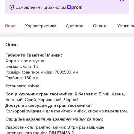
Замовлення під захистом
Опис
Характеристики
Доставка
Оплата
Умови п
Опис
Габарити Гранітної Мийки:
Форма: прямокутна
Кількість чаш: 1a
Розміри гранітної мийки: 780х500 мм
Глибина: 180 мм
Установка: врізна
Колір кухонних гранітної мийки, 6 базових:
Білий, Авена,
Бежевий, Сірий, Коричневий, Чорний
Доступні аксесуари для гранітної мийки:
Кольорові змішувачі для гранітних мийок, сифон з переливом.
Офіційна гарантія на гранітну мийку 2а року.
Ударостійкість гранітної мийки: В три рази міцніше
натурального граніту. DIN EN438-2