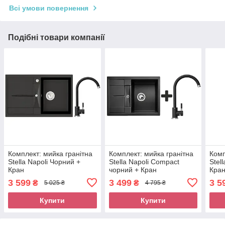
Всі умови повернення
Подібні товари компанії
Комплект: мийка гранітна
Комплект: мийка гранітна
Комп
Stella Napoli Чорний +
Stella Napoli Compact
Stel
Кран
чорний + Кран
Кра
3 599
3 499
3 5
₴
₴
5 025 ₴
4 795 ₴
Купити
Купити