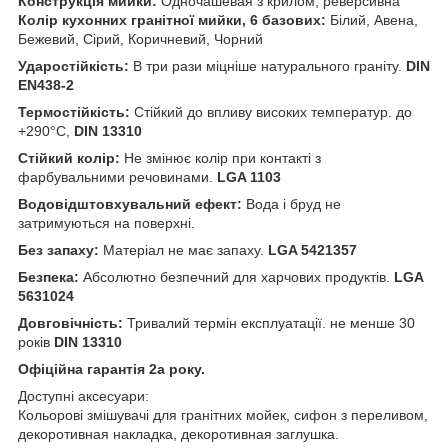
Конструкція мийки:
Одночашевая з крилом, реверсивна
Колір кухонних гранітної мийки, 6 базових:
Білий, Авена,
Бежевий, Сірий, Коричневий, Чорний
Ударостійкість:
В три рази міцніше натурального граніту.
DIN
EN438-2
Термостійкість:
Стійкий до впливу високих температур. до
+290°C,
DIN 13310
Стійкий колір:
Не змінює колір при контакті з
фарбувальними речовинами.
LGA 1103
Водовідштовхувальний ефект:
Вода і бруд не
затримуються на поверхні.
Без запаху:
Матеріал не має запаху.
LGA 5421357
Безпека:
Абсолютно безпечний для харчових продуктів.
LGA
5631024
Довговічність:
Тривалий термін експлуатації. не менше 30
років
DIN 13310
Офіційна гарантія 2а року.
Доступні аксесуари:
Кольорові змішувачі для гранітних мойек, сифон з переливом,
декоротивная накладка, декоротивная заглушка.