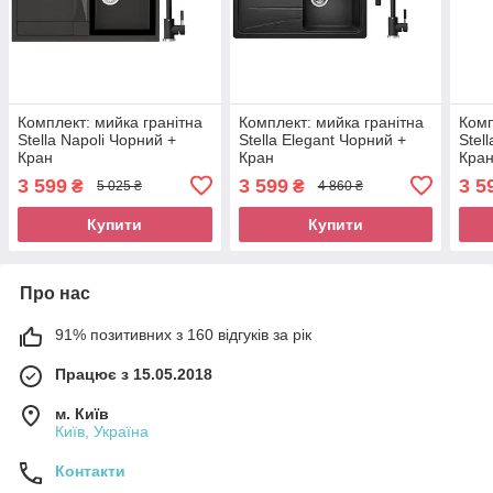
Комплект: мийка гранітна
Комплект: мийка гранітна
Комп
Stella Napoli Чорний +
Stella Elegant Чорний +
Stel
Кран
Кран
Кра
3 599
3 599
3 5
₴
₴
5 025 ₴
4 860 ₴
Купити
Купити
Про нас
91% позитивних з 160 відгуків за рік
Працює з 15.05.2018
м. Київ
Київ, Україна
Контакти